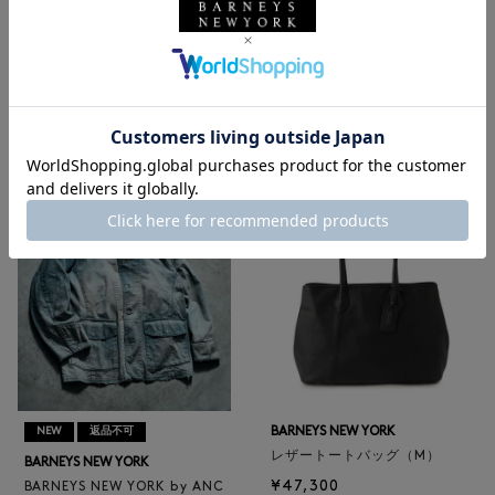
NEW
返品不可
NEW
BARNEYS NEW YORK
BARNEYS NEW YORK
BARNEYS NEW YORK by ANC
ロゴ入りPVC保冷トートバッ
ELLM ホースレザーブルゾン
グ／ドット柄
¥165,000
¥6,600
BARNEYS NEW YORK
NEW
返品不可
レザートートバッグ（M）
BARNEYS NEW YORK
¥47,300
BARNEYS NEW YORK by ANC