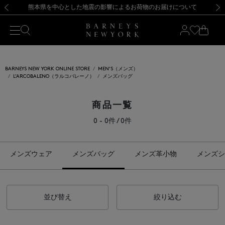
熊本県を中心とした地震の影響によるお荷物のお届けについて
【開催中】SUMMER SALEのご案内・ご注意事項
新規登録のお客様も対象！＜MY BARNEYS＞会員のお客様は11,000円（税込）以上のお買上げで常時送料無料！お買い物の際は会員登録を！
【夏季休業に伴う返品・交換承り一時停止のお知らせ】（2026.8.5）
新規登録のお客様も対象！＜MY BARNEYS＞会員のお客様は11,000円（税込）以上のお買上げで常時送料無料！お買い物の際は会員登録を！
【夏季休業に伴う返品・交換承り一時停止のお知らせ】（2026.8.5）
前の画像
次の
BARNEYS NEW YORK ONLINE STORE
MEN'S（メンズ）
L’ARCOBALENO（ラルコバレーノ）
メンズバッグ
商品一覧
0 - 0件 / 0件
メンズウェア
メンズバッグ
メンズ革小物
メンズシ
並び替え
絞り込む