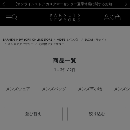
熊本県を中心とした地震の影響によるお荷物のお届けについて
【夏季休業に伴う出荷一時停止のお知らせ】(2026.8.7)
【夏季休業に伴う出荷一時停止のお知らせ】(2026.8.7)
【開催中】SUMMER SALEのご案内・ご注意事項
【オンラインストア カスタマーセンター夏季休業に関するお知らせ】（2026.8.7）
新規登録のお客様も対象！＜MY BARNEYS＞会員のお客様は11,000円（税込）以上のお買上げで常時送料無料！お買い物の際は会員登録を！
【夏季休業に伴う返品・交換承り一時停止のお知らせ】（2026.8.5）
新規登録のお客様も対象！＜MY BARNEYS＞会員のお客様は11,000円（税込）以上のお買上げで常時送料無料！お買い物の際は会員登録を！
前の画像
次の
BARNEYS NEW YORK ONLINE STORE
MEN'S（メンズ）
SACAI（サカイ）
メンズアクセサリー
その他アクセサリー
商品一覧
1 - 2件 / 2件
メンズウェア
メンズバッグ
メンズ革小物
メンズシ
並び替え
絞り込む