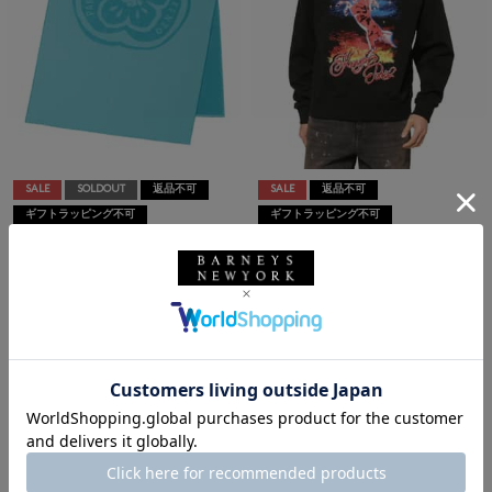
SALE
SOLDOUT
返品不可
SALE
返品不可
ギフトラッピング不可
ギフトラッピング不可
KENZO
KENZO
KENZO＜ケンゾー＞ ビーチタオ
KENZO＜ケンゾー＞ グラフィッ
ル（90cm×160cm）
クスウェットプルオーバー
¥20,900
¥52,800
¥14,630
¥36,960
30% OFF
30% OFF