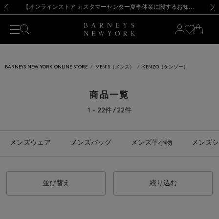
熊本県を中心とした地震の影響によるお荷物のお届けについて
【夏季休業に伴う出荷一時停止のお知らせ】(2026.8.7)
【夏季休業に伴う出荷一時停止のお知らせ】(2026.8.7)
【開催中】SUMMER SALEのご案内・ご注意事項
【オンラインストア カスタマーセンター夏季休業に関するお知らせ】（2026.8.7）
新規登録のお客様も対象！＜MY BARNEYS＞会員のお客様は11,000円（税込）以上のお買上げで常時送料無料！お買い物の際は会員登録を！
【夏季休業に伴う返品・交換承り一時停止のお知らせ】（2026.8.5）
新規登録のお客様も対象！＜MY BARNEYS＞会員のお客様は11,000円（税込）以上のお買上げで常時送料無料！お買い物の際は会員登録を！
前の画像
次の
BARNEYS NEW YORK ONLINE STORE
MEN'S（メンズ）
KENZO（ケンゾー）
商品一覧
1 - 22件 / 22件
メンズウェア
メンズバッグ
メンズ革小物
メンズシ
並び替え
絞り込む