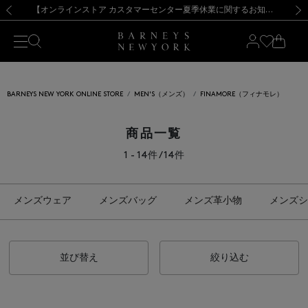
熊本県を中心とした地震の影響によるお荷物のお届けについて
【夏季休業に伴う出荷一時停止のお知らせ】(2026.8.7)
【夏季休業に伴う出荷一時停止のお知らせ】(2026.8.7)
【開催中】SUMMER SALEのご案内・ご注意事項
【オンラインストア カスタマーセンター夏季休業に関するお知らせ】（2026.8.7）
新規登録のお客様も対象！＜MY BARNEYS＞会員のお客様は11,000円（税込）以上のお買上げで常時送料無料！お買い物の際は会員登録を！
【夏季休業に伴う返品・交換承り一時停止のお知らせ】（2026.8.5）
新規登録のお客様も対象！＜MY BARNEYS＞会員のお客様は11,000円（税込）以上のお買上げで常時送料無料！お買い物の際は会員登録を！
前の画像
次の
BARNEYS NEW YORK ONLINE STORE
MEN'S（メンズ）
FINAMORE（フィナモレ）
商品一覧
1 - 14件 / 14件
メンズウェア
メンズバッグ
メンズ革小物
メンズシ
並び替え
絞り込む