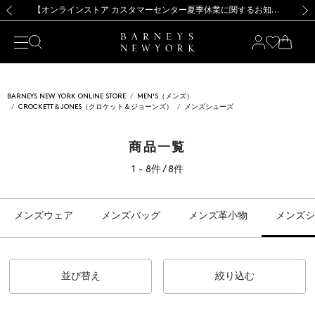
熊本県を中心とした地震の影響によるお荷物のお届けについて
【夏季休業に伴う出荷一時停止のお知らせ】(2026.8.7)
【夏季休業に伴う出荷一時停止のお知らせ】(2026.8.7)
【開催中】SUMMER SALEのご案内・ご注意事項
【オンラインストア カスタマーセンター夏季休業に関するお知らせ】（2026.8.7）
新規登録のお客様も対象！＜MY BARNEYS＞会員のお客様は11,000円（税込）以上のお買上げで常時送料無料！お買い物の際は会員登録を！
【夏季休業に伴う返品・交換承り一時停止のお知らせ】（2026.8.5）
新規登録のお客様も対象！＜MY BARNEYS＞会員のお客様は11,000円（税込）以上のお買上げで常時送料無料！お買い物の際は会員登録を！
前の画像
次の
BARNEYS NEW YORK ONLINE STORE
MEN'S（メンズ）
CROCKETT＆JONES（クロケット＆ジョーンズ）
メンズシューズ
商品一覧
1 - 8件 / 8件
メンズウェア
メンズバッグ
メンズ革小物
メンズシ
並び替え
絞り込む