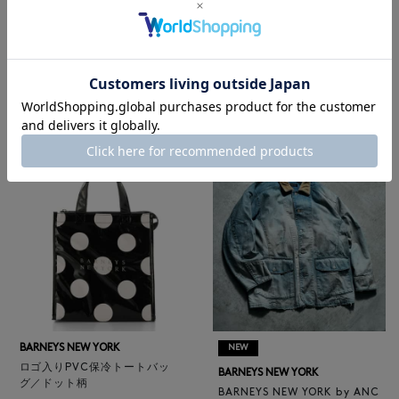
BARNEYS NEW YORK
NEW
レザートートバッグ（M）
BARNEYS NEW YORK
¥47,300
BARNEYS NEW YORK by ANC
4
colors
ELLM ホースレザーブルゾン
¥165,000
BARNEYS NEW YORK
NEW
ロゴ入りPVC保冷トートバッ
BARNEYS NEW YORK
グ／ドット柄
BARNEYS NEW YORK by ANC