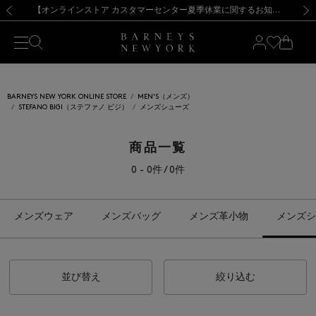
熊本県を中心とした地震の影響によるお荷物のお届けについて
【夏季休業に伴う出荷一時停止のお知らせ】(2026.8.7)
【夏季休業に伴う出荷一時停止のお知らせ】(2026.8.7)
【開催中】SUMMER SALEのご案内・ご注意事項
【オンラインストア カスタマーセンター夏季休業に関するお知らせ】（2026.8.7）
新規登録のお客様も対象！＜MY BARNEYS＞会員のお客様は11,000円（税込）以上のお買上げで常時送料無料！お買い物の際は会員登録を！
【夏季休業に伴う返品・交換承り一時停止のお知らせ】（2026.8.5）
新規登録のお客様も対象！＜MY BARNEYS＞会員のお客様は11,000円（税込）以上のお買上げで常時送料無料！お買い物の際は会員登録を！
前の画像
次の
BARNEYS NEW YORK ONLINE STORE
MEN'S（メンズ）
STEFANO BIGI（ステファノ ビジ）
メンズシューズ
商品一覧
0 - 0件 / 0件
メンズウェア
メンズバッグ
メンズ革小物
メンズシ
並び替え
絞り込む