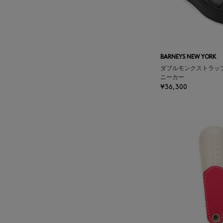
BAGUTTA
BAKUNE
BARNEYS NEW YORK
BALENCIAGA
ダブルモンクストラッ
ニーカー
¥36,300
BARBA
BARNEYS NEW YORK
BARNEYS NEWYORK
BEAUTY
BASERANGE
BE.ABLE