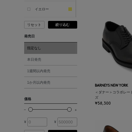
SANDAL
イエロー
ANDERSONS
リセット
絞り込む
ピンク
発売日
ANTIPAST
レッド
指定なし
ANYA HINDMARCH
オレンジ
本日発売
ARCS LONDON
1週間以内発売
シルバー
1か月以内発売
ARIANNA
BARNEYS NEW YORK
ゴールド
＜ダナー＞コラボレー
ズ
価格
ARIZONA LOVE
¥58,300
その他
ARMA
¥
¥