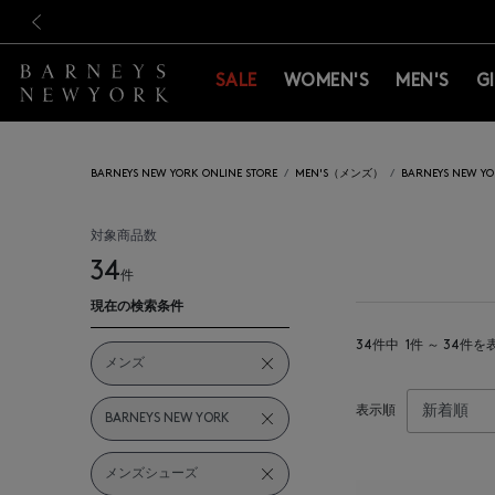
新規登録のお客様も対象！＜M
新規登録のお客様も対象！＜M
前の画像
SALE
WOMEN'S
MEN'S
G
BARNEYS NEW YORK ONLINE STORE
MEN'S（メンズ）
BARNEYS NEW
対象商品数
34
件
現在の検索条件
34件中
1件 ～ 34件を
メンズ
表示順
BARNEYS NEW YORK
メンズシューズ