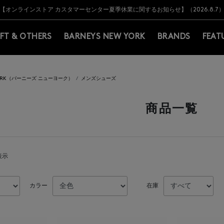
Y BARNEYS＞会員のお客様は11,000円（税込）以上のお買上げで常時送料無
Y BARNEYS＞会員のお客様は11,000円（税込）以上のお買上げで常時送料無
【オンラインストア カスタマーセンター夏季休業に関するお知らせ】（2026.8.7
【夏季休業に伴う返品・交換承り一時停止のお知らせ】（2026.8.5）
熊本県を中心とした地震の影響によるお荷物のお届けについて
【夏季休業に伴う出荷一時停止のお知らせ】(2026.8.7)
【夏季休業に伴う出荷一時停止のお知らせ】(2026.8.7)
【開催中】SUMMER SALEのご案内・ご注意事項
IFT & OTHERS
BARNEYS NEW YORK
BRANDS
FEAT
 YORK（バーニーズ ニューヨーク）
メンズシューズ
商品一覧
表示
カラー
在庫