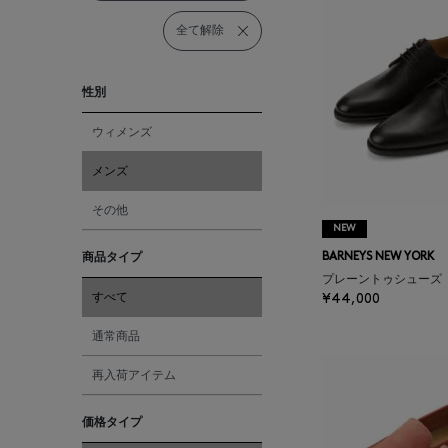
全て解除
性別
ウィメンズ
メンズ
その他
NEW
商品タイプ
BARNEYS NEW YORK
プレーントゥシューズ
すべて
¥44,000
通常商品
再入荷アイテム
価格タイプ