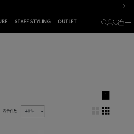
料！お買い物の際は会員登録を！
料！お買い物の際は会員登録を！
）
次の画像
URE
STAFF STYLING
OUTLET
1
表示件数