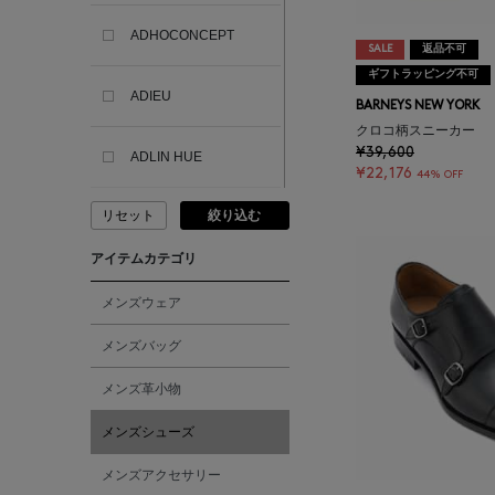
ADHOCONCEPT
SALE
返品不可
ギフトラッピング不可
ADIEU
BARNEYS NEW YORK
クロコ柄スニーカー
¥39,600
ADLIN HUE
¥22,176
44% OFF
リセット
絞り込む
ADVISORY BOARD
CRYSTALS
アイテムカテゴリ
AESOP
メンズウェア
メンズバッグ
AETA
メンズ革小物
AKIKO OGAWA.
メンズシューズ
メンズアクセサリー
ALBERT THURSTON