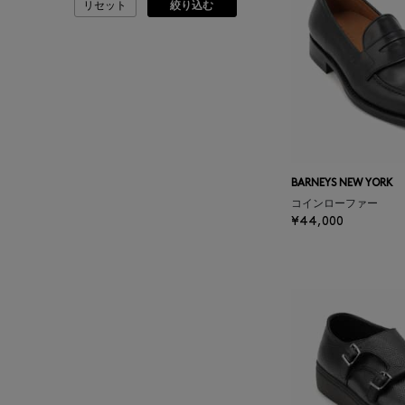
リセット
絞り込む
ASAUCE MELER
ATELIER AMBOISE
ATELIER EDITION
ATHENA NEW YORK
BARNEYS NEW YORK
コインローファー
ATHLETICS FTWR
¥44,000
ATTO VANNUCCI
FIRENZE
AURALEE
AUTRY