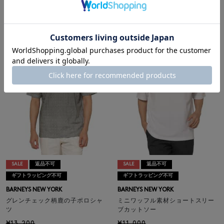
グレンチェック柄鹿の子ポロシャ
¥12,100
ツ
¥13,200
¥11,880
10% OFF
SALE
返品不可
SALE
返品不可
ギフトラッピング不可
ギフトラッピング不可
BARNEYS NEW YORK
BARNEYS NEW YORK
グレンチェック柄鹿の子ポロシャ
ミニワッフル素材ショートスリー
ツ
ブカットソー
¥13,200
¥11,000