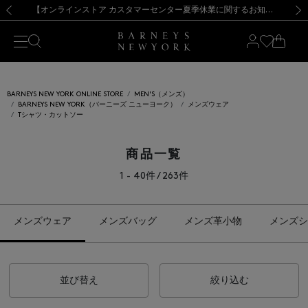
熊本県を中心とした地震の影響によるお荷物のお届けについて
【夏季休業に伴う出荷一時停止のお知らせ】(2026.8.7)
【夏季休業に伴う出荷一時停止のお知らせ】(2026.8.7)
【開催中】SUMMER SALEのご案内・ご注意事項
【オンラインストア カスタマーセンター夏季休業に関するお知らせ】（2026.8.7）
新規登録のお客様も対象！＜MY BARNEYS＞会員のお客様は11,000円（税込）以上のお買上げで常時送料無料！お買い物の際は会員登録を！
【夏季休業に伴う返品・交換承り一時停止のお知らせ】（2026.8.5）
新規登録のお客様も対象！＜MY BARNEYS＞会員のお客様は11,000円（税込）以上のお買上げで常時送料無料！お買い物の際は会員登録を！
前の画像
次の
BARNEYS NEW YORK ONLINE STORE
MEN'S（メンズ）
BARNEYS NEW YORK（バーニーズ ニューヨーク）
メンズウェア
Tシャツ・カットソー
商品一覧
1 - 40件 / 263件
メンズウェア
メンズバッグ
メンズ革小物
メンズシ
並び替え
絞り込む