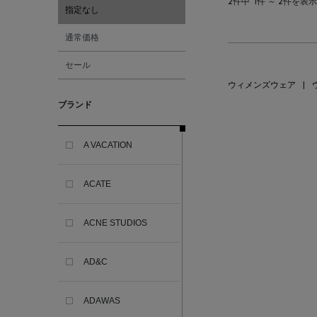
2件中
1件 ～ 2件を表示
指定なし
通常価格
セール
ウィメンズウェア
|
ブランド
A VACATION
ACATE
ACNE STUDIOS
AD&C
ADAWAS