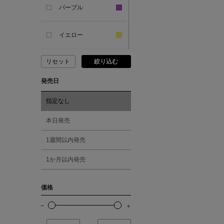
パープル
ANCIENT GREEK
SANDAL
イエロー
リセット
絞り込む
ANDERSONS
ピンク
発売日
ANTIPAST
レッド
指定なし
ANYA HINDMARCH
オレンジ
本日発売
1週間以内発売
ARCS LONDON
シルバー
1か月以内発売
ARIANNA
ゴールド
価格
ARIZONA LOVE
その他