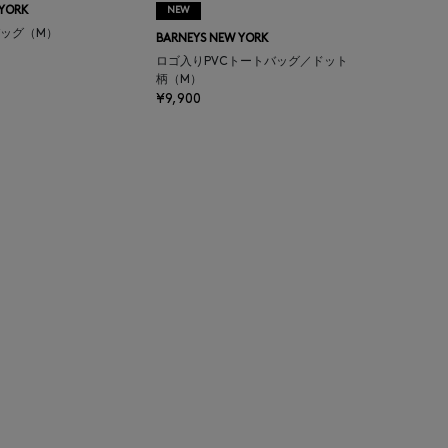
 YORK
NEW
ッグ（M）
BARNEYS NEW YORK
ロゴ入りPVCトートバッグ／ドット
柄（M）
¥9,900