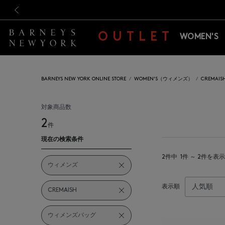
新規登録のお客様も対象！＜M
新規登録のお客様も対象！＜M
前の画像
OUTLET
WOMEN'S
BARNEYS NEW YORK ONLINE STORE
WOMEN'S（ウィメンズ）
CREMA
対象商品数
2
件
現在の検索条件
2件中
1件 ～ 2件を表示
ウィメンズ
表示順
CREMAISH
ウィメンズバッグ