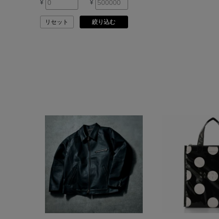
¥
¥
ARMA
リセット
絞り込む
ASAUCE MELER
ATELIER AMBOISE
ATELIER EDITION
ATHENA NEW YORK
ATHLETICS FTWR
ATTO VANNUCCI
FIRENZE
AURALEE