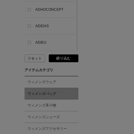
ADHOCONCEPT
ADIDAS
ADIEU
リセット
絞り込む
ADLIN HUE
アイテムカテゴリ
ADVISORY BOARD
CRYSTALS
ウィメンズウェア
ウィメンズバッグ
AESOP
ウィメンズ革小物
AETA
ウィメンズシューズ
ウィメンズアクセサリー
AKIKO OGAWA.