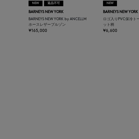
NEW
返品不可
NEW
AUTRY
BARNEYS NEW YORK
BARNEYS NEW YORK
BARNEYS NEW YORK by ANCELLM
ロゴ入りPVC保冷ト
BAGUTTA
ホースレザーブルゾン
ット柄
¥165,000
¥6,600
BAKUNE
BALENCIAGA
BARBA
BARNEYS NEW YORK
BARNEYS NEWYORK
BEAUTY
BASERANGE