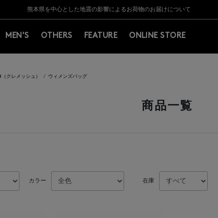
Y BARNEYS＞会員のお客様は11,000円（税込）以上のお買上げで常時送料無
Y BARNEYS＞会員のお客様は11,000円（税込）以上のお買上げで常時送料無
【夏季休業に伴う返品・交換承り一時停止のお知らせ】（2026.8.5）
【夏季休業に伴う返品・交換承り一時停止のお知らせ】（2026.8.5）
熊本県を中心とした地震の影響によるお荷物のお届けについて
【開催中】SUMMER SALEのご案内・ご注意事項
MEN'S
OTHERS
FEATURE
ONLINE STORE
ISH（クレメッシュ）
ウィメンズバッグ
商品一覧
カラー
在庫