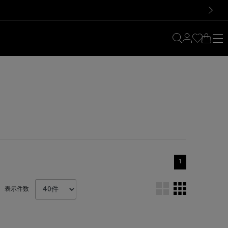
料！お買い物の際は会員登録を！
料！お買い物の際は会員登録を！
次の画像
1
表示件数