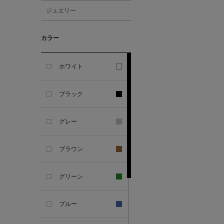
ジュエリー
ALBERT THURSTON
カラー
ALESSANDRO
GHERARDI
ホワイト
ALL THE WAYS TO SAY
ブラック
ALPO
グレー
ALTEA
ブラウン
AMIRI
グリーン
AMOMENTO
ブルー
ANCELLM