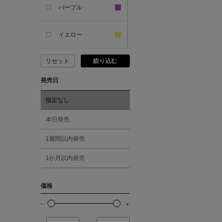
SANDAL
パープル
ANDERSONS
イエロー
リセット
絞り込む
ANTIPAST
ピンク
発売日
ANYA HINDMARCH
レッド
指定なし
ARCS LONDON
オレンジ
本日発売
1週間以内発売
ARIANNA
シルバー
1か月以内発売
ARIZONA LOVE
ゴールド
価格
ARMA
その他