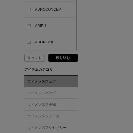
ADHOCONCEPT
ADIEU
ADLIN HUE
リセット
絞り込む
ADVISORY BOARD
CRYSTALS
アイテムカテゴリ
AESOP
ウィメンズウェア
ウィメンズバッグ
AETA
ウィメンズ革小物
AKIKO OGAWA.
ウィメンズシューズ
ウィメンズアクセサリー
ALBERT THURSTON