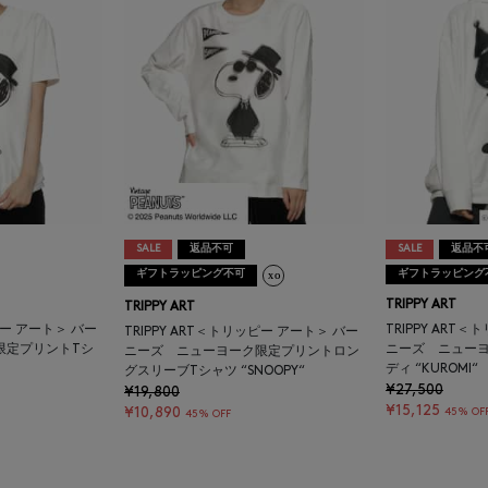
SALE
返品不可
SALE
返品不
ギフトラッピング不可
ギフトラッピング
TRIPPY ART
TRIPPY ART
ピー アート＞ バー
TRIPPY ART
TRIPPY ART＜トリッピー アート＞ バー
限定プリントTシ
ニーズ ニュー
ニーズ ニューヨーク限定プリントロン
ディ “KUROMI“
グスリーブTシャツ “SNOOPY“
¥27,500
¥19,800
¥15,125
¥10,890
45% OF
45% OFF