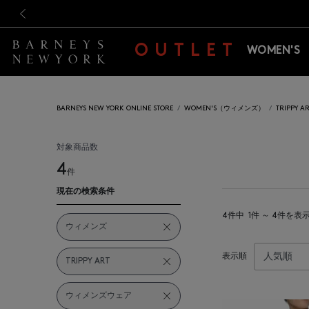
新規登録のお客様も対象！＜M
新規登録のお客様も対象！＜M
前の画像
OUTLET
WOMEN'S
BARNEYS NEW YORK ONLINE STORE
WOMEN'S（ウィメンズ）
TRIPPY
対象商品数
4
件
現在の検索条件
4件中
1件 ～ 4件を表
ウィメンズ
表示順
TRIPPY ART
ウィメンズウェア