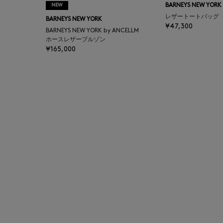
NEW
BARNEYS NEW YORK
BAGUTTA
レザートートバッグ
BARNEYS NEW YORK
¥47,300
BARNEYS NEW YORK by ANCELLM
BAKUNE
ホースレザーブルゾン
¥165,000
BALENCIAGA
BARBA
BARNEYS NEW YORK
BARNEYS NEWYORK
BEAUTY
BASERANGE
BE.ABLE