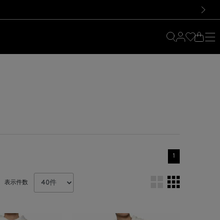
料！お買い物の際は会員登録を！
料！お買い物の際は会員登録を！
）
次の画像
1
表示件数