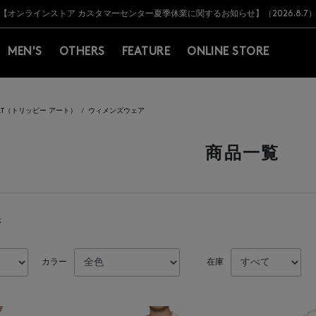
Y BARNEYS＞会員のお客様は11,000円（税込）以上のお買上げで常時送料無
Y BARNEYS＞会員のお客様は11,000円（税込）以上のお買上げで常時送料無
【オンラインストア カスタマーセンター夏季休業に関するお知らせ】（2026.8.7
【夏季休業に伴う返品・交換承り一時停止のお知らせ】（2026.8.5）
熊本県を中心とした地震の影響によるお荷物のお届けについて
【夏季休業に伴う出荷一時停止のお知らせ】(2026.8.7)
【夏季休業に伴う出荷一時停止のお知らせ】(2026.8.7)
【開催中】SUMMER SALEのご案内・ご注意事項
MEN'S
OTHERS
FEATURE
ONLINE STORE
 ART（トリッピー アート）
ウィメンズウェア
商品一覧
示
カラー
在庫