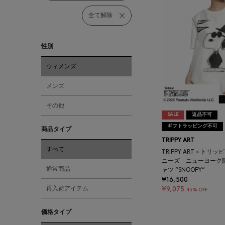
全て解除
性別
ウィメンズ
メンズ
その他
SALE
返品不可
ギフトラッピング不可
商品タイプ
TRIPPY ART
すべて
TRIPPY ART＜トリッ
ニーズ ニューヨーク
通常商品
ャツ “SNOOPY“
¥16,500
再入荷アイテム
¥9,075
45% OFF
価格タイプ