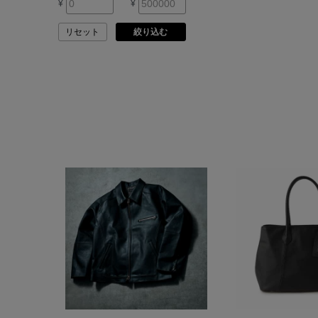
¥
¥
ASAUCE MELER
リセット
絞り込む
ATELIER AMBOISE
ATELIER EDITION
ATHENA NEW YORK
ATHLETICS FTWR
ATTO VANNUCCI
FIRENZE
AURALEE
AUTRY