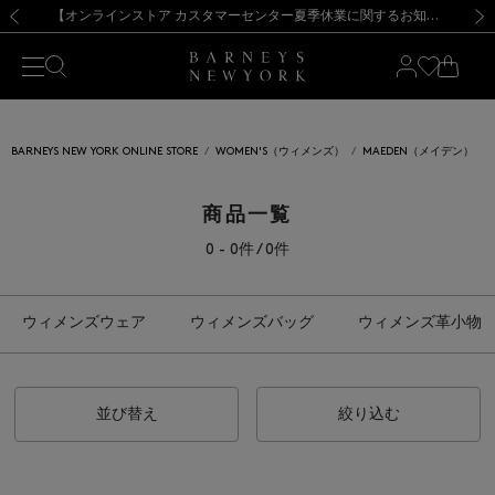
熊本県を中心とした地震の影響によるお荷物のお届けについて
【夏季休業に伴う出荷一時停止のお知らせ】(2026.8.7)
【夏季休業に伴う出荷一時停止のお知らせ】(2026.8.7)
【開催中】SUMMER SALEのご案内・ご注意事項
【オンラインストア カスタマーセンター夏季休業に関するお知らせ】（2026.8.7）
新規登録のお客様も対象！＜MY BARNEYS＞会員のお客様は11,000円（税込）以上のお買上げで常時送料無料！お買い物の際は会員登録を！
【夏季休業に伴う返品・交換承り一時停止のお知らせ】（2026.8.5）
新規登録のお客様も対象！＜MY BARNEYS＞会員のお客様は11,000円（税込）以上のお買上げで常時送料無料！お買い物の際は会員登録を！
前の画像
次の
BARNEYS NEW YORK ONLINE STORE
WOMEN'S（ウィメンズ）
MAEDEN（メイデン）
商品一覧
0 - 0件 / 0件
ウィメンズウェア
ウィメンズバッグ
ウィメンズ革小物
並び替え
絞り込む