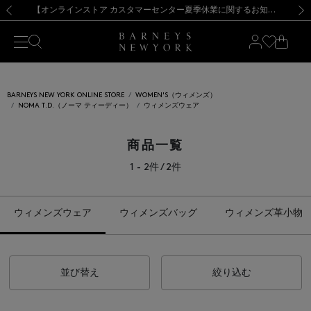
熊本県を中心とした地震の影響によるお荷物のお届けについて
【夏季休業に伴う出荷一時停止のお知らせ】(2026.8.7)
【夏季休業に伴う出荷一時停止のお知らせ】(2026.8.7)
【開催中】SUMMER SALEのご案内・ご注意事項
【オンラインストア カスタマーセンター夏季休業に関するお知らせ】（2026.8.7）
新規登録のお客様も対象！＜MY BARNEYS＞会員のお客様は11,000円（税込）以上のお買上げで常時送料無料！お買い物の際は会員登録を！
【夏季休業に伴う返品・交換承り一時停止のお知らせ】（2026.8.5）
新規登録のお客様も対象！＜MY BARNEYS＞会員のお客様は11,000円（税込）以上のお買上げで常時送料無料！お買い物の際は会員登録を！
前の画像
次の
BARNEYS NEW YORK ONLINE STORE
WOMEN'S（ウィメンズ）
NOMA T.D.（ノーマ ティーディー）
ウィメンズウェア
商品一覧
1 - 2件 / 2件
ウィメンズウェア
ウィメンズバッグ
ウィメンズ革小物
並び替え
絞り込む