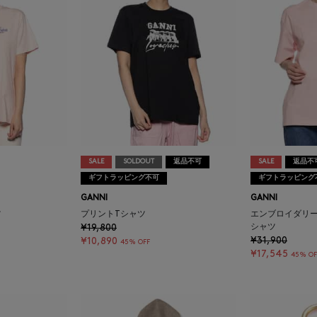
SALE
SOLDOUT
返品不可
SALE
返品不
ギフトラッピング不可
ギフトラッピング
GANNI
GANNI
ツ
プリントTシャツ
エンブロイダリー
¥19,800
シャツ
¥31,900
¥10,890
45% OFF
¥17,545
45% OF