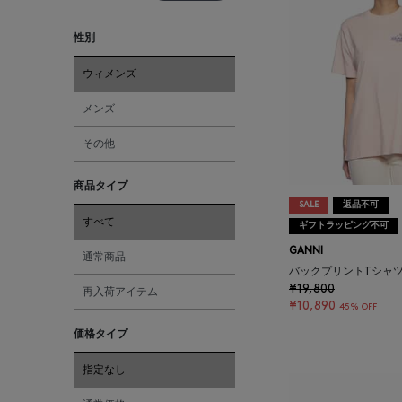
性別
ウィメンズ
メンズ
その他
商品タイプ
SALE
返品不可
すべて
ギフトラッピング不可
GANNI
通常商品
バックプリントTシャ
¥19,800
再入荷アイテム
¥10,890
45% OFF
価格タイプ
指定なし