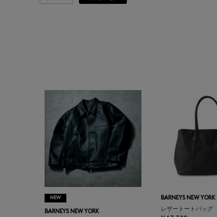
ATELIER AMBOISE
ATELIER EDITION
ATHENA NEW YORK
ATHLETICS FTWR
ATTO VANNUCCI
FIRENZE
AURALEE
AUTRY
NEW
BARNEYS NEW YORK
BAGUTTA
レザートートバッグ
BARNEYS NEW YORK