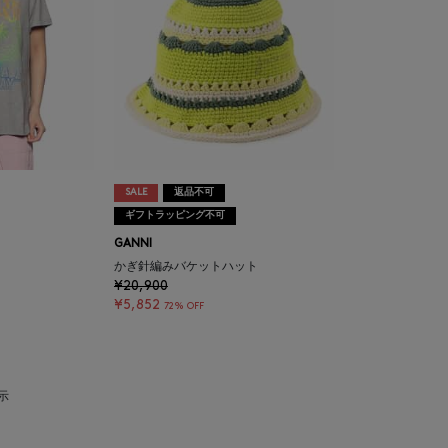
SALE
返品不可
ギフトラッピング不可
GANNI
かぎ針編みバケットハット
¥20,900
¥5,852
72% OFF
表示