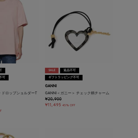
可
SALE
返品不可
不可
ギフトラッピング不可
GANNI
 ドロップショルダーT
GANNI＜ガニー＞ チェック柄チャーム
¥20,900
¥11,495
45% OFF
F