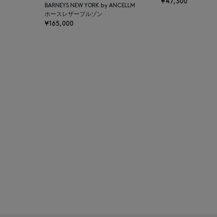
¥47,300
BARNEYS NEW YORK by ANCELLM
BAKUNE
ホースレザーブルゾン
¥165,000
BALENCIAGA
BARBA
BARNEYS NEW YORK
BARNEYS NEWYORK
BEAUTY
BASERANGE
BE.ABLE
BEAUTY:BEAST