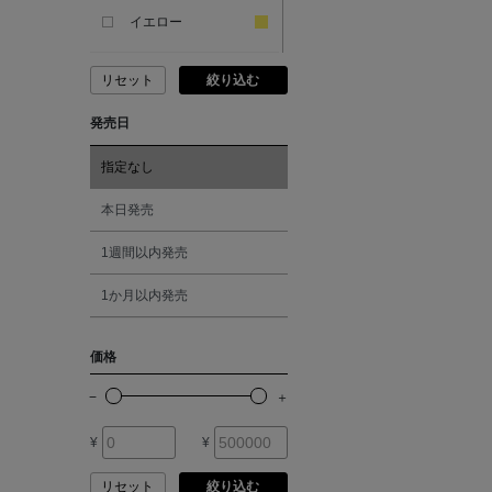
ANDERSONS
イエロー
リセット
絞り込む
ANTIPAST
ピンク
発売日
ANYA HINDMARCH
レッド
指定なし
ARCS LONDON
オレンジ
本日発売
1週間以内発売
ARIANNA
シルバー
1か月以内発売
ARIZONA LOVE
ゴールド
価格
ARMA
その他
¥
¥
ASAUCE MELER
リセット
絞り込む