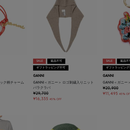
SALE
返品不可
SALE
返品不
ギフトラッピング不可
ギフトラッピング
GANNI
GANNI
ェック柄チャーム
GANNI＜ガニー＞ ロゴ刺繍入りニット
GANNI＜ガニー
バラクラバ
¥20,900
¥29,700
¥11,495
45% OF
¥16,335
45% OFF