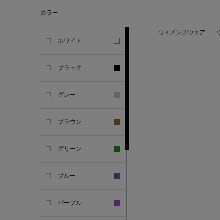
GHERARDI
カラー
ALL THE WAYS TO SAY
ウィメンズウェア
|
ホワイト
ALPO
ブラック
ALTEA
グレー
AMIRI
ブラウン
AMOMENTO
グリーン
ANCELLM
ブルー
ANCIENT GREEK
SANDAL
パープル