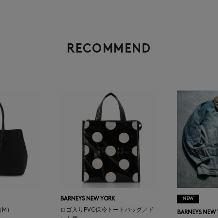
RECOMMEND
BARNEYS NEW YORK
NEW
（M）
ロゴ入りPVC保冷トートバッグ／ド
BARNEYS NEW