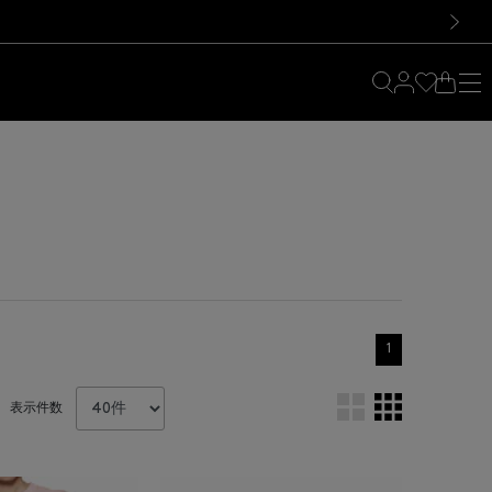
料！お買い物の際は会員登録を！
料！お買い物の際は会員登録を！
）
次の画像
1
表示件数