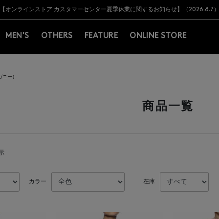
Y BARNEYS＞会員のお客様は11,000円（税込）以上のお買上げで常時送料無
Y BARNEYS＞会員のお客様は11,000円（税込）以上のお買上げで常時送料無
【オンラインストア カスタマーセンター夏季休業に関するお知らせ】（2026.8.7
【夏季休業に伴う返品・交換承り一時停止のお知らせ】（2026.8.5）
熊本県を中心とした地震の影響によるお荷物のお届けについて
【夏季休業に伴う出荷一時停止のお知らせ】(2026.8.7)
【夏季休業に伴う出荷一時停止のお知らせ】(2026.8.7)
【開催中】SUMMER SALEのご案内・ご注意事項
MEN'S
OTHERS
FEATURE
ONLINE STORE
（ガニー）
商品一覧
表示
カラー
在庫