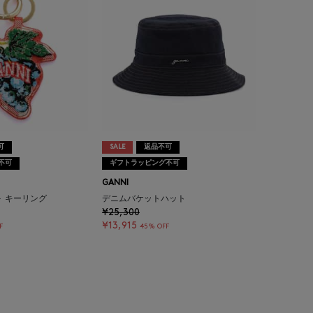
可
SALE
返品不可
不可
ギフトラッピング不可
GANNI
＞ キーリング
デニムバケットハット
¥25,300
¥13,915
F
45% OFF