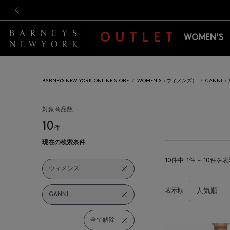
新規登録のお客様も対象！＜M
新規登録のお客様も対象！＜M
前の画像
OUTLET
WOMEN'S
BARNEYS NEW YORK ONLINE STORE
WOMEN'S（ウィメンズ）
GANNI
対象商品数
10
件
現在の検索条件
10件中
1件 ～ 10件を
ウィメンズ
表示順
GANNI
全て解除