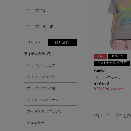
ADIEU
ADLIN HUE
リセット
絞り込む
ADVISORY BOARD
CRYSTALS
アイテムカテゴリ
SALE
返品不可
ギフトラッピング不可
AESOP
ウィメンズウェア
GANNI
ウィメンズバッグ
プリントTシャツ
AETA
¥19,800
ウィメンズ革小物
¥10,890
45% OFF
AKIKO OGAWA.
ウィメンズシューズ
ウィメンズアクセサリー
ALBERT THURSTON
10件中
1件 ～ 10件を
ジュエリー
ALESSANDRO