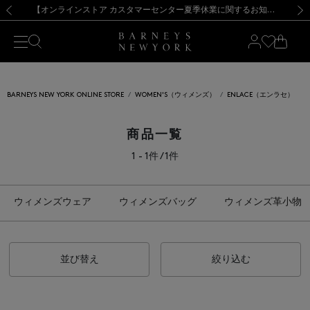
熊本県を中心とした地震の影響によるお荷物のお届けについて
【夏季休業に伴う出荷一時停止のお知らせ】(2026.8.7)
【夏季休業に伴う出荷一時停止のお知らせ】(2026.8.7)
【開催中】SUMMER SALEのご案内・ご注意事項
【オンラインストア カスタマーセンター夏季休業に関するお知らせ】（2026.8.7）
新規登録のお客様も対象！＜MY BARNEYS＞会員のお客様は11,000円（税込）以上のお買上げで常時送料無料！お買い物の際は会員登録を！
【夏季休業に伴う返品・交換承り一時停止のお知らせ】（2026.8.5）
新規登録のお客様も対象！＜MY BARNEYS＞会員のお客様は11,000円（税込）以上のお買上げで常時送料無料！お買い物の際は会員登録を！
前の画像
次の
BARNEYS NEW YORK ONLINE STORE
WOMEN'S（ウィメンズ）
ENLACE（エンラセ）
商品一覧
1 - 1件 / 1件
ウィメンズウェア
ウィメンズバッグ
ウィメンズ革小物
並び替え
絞り込む