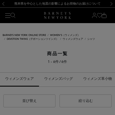
熊本県を中心とした地震の影響によるお荷物のお届けについて
【開催中】SUMMER SALEのご案内・ご注意事項
新規登録のお客様も対象！＜MY BARNEYS＞会員のお客様は11,000円（税込）以上のお買上げで常時送料無料！お買い物の際は会員登録を！
【夏季休業に伴う返品・交換承り一時停止のお知らせ】（2026.8.5）
新規登録のお客様も対象！＜MY BARNEYS＞会員のお客様は11,000円（税込）以上のお買上げで常時送料無料！お買い物の際は会員登録を！
【夏季休業に伴う返品・交換承り一時停止のお知らせ】（2026.8.5）
前の画像
次の
BARNEYS NEW YORK ONLINE STORE
WOMEN'S（ウィメンズ）
DEVOTION TWINS（デボーションツインズ）
ウィメンズウェア
シャツ
商品一覧
1 - 6件 / 6件
ウィメンズウェア
ウィメンズバッグ
ウィメンズ革小物
並び替え
絞り込む