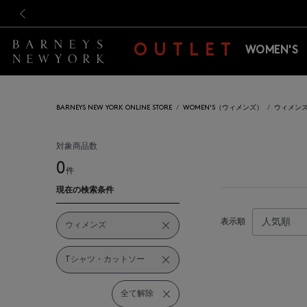
新規登録のお客様も対象！＜M
新規登録のお客様も対象！＜M
前の画像
OUTLET
WOMEN'S
BARNEYS NEW YORK ONLINE STORE
WOMEN'S（ウィメンズ）
ウィメン
対象商品数
0
件
現在の検索条件
表示順
ウィメンズ
Tシャツ・カットソー
全て解除