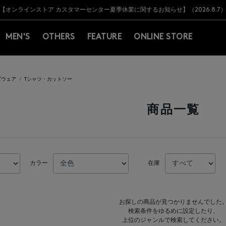
Y BARNEYS＞会員のお客様は11,000円（税込）以上のお買上げで常時送料無
Y BARNEYS＞会員のお客様は11,000円（税込）以上のお買上げで常時送料無
【オンラインストア カスタマーセンター夏季休業に関するお知らせ】（2026.8.7
【夏季休業に伴う返品・交換承り一時停止のお知らせ】（2026.8.5）
熊本県を中心とした地震の影響によるお荷物のお届けについて
【夏季休業に伴う出荷一時停止のお知らせ】(2026.8.7)
【夏季休業に伴う出荷一時停止のお知らせ】(2026.8.7)
【開催中】SUMMER SALEのご案内・ご注意事項
MEN'S
OTHERS
FEATURE
ONLINE STORE
ズウェア
Tシャツ・カットソー
商品一覧
カラー
在庫
お探しの商品が見つかりませんでした
検索条件をゆるめに設定したり、
上位のジャンルで検索してください。