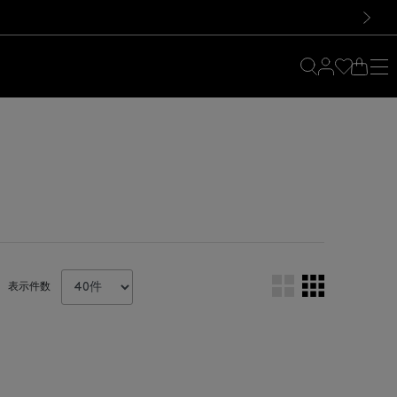
料！お買い物の際は会員登録を！
料！お買い物の際は会員登録を！
）
次の画像
表示件数
。