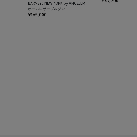
¥47,300
BARNEYS NEW YORK by ANCELLM
BAKUNE
ホースレザーブルゾン
¥165,000
BALENCIAGA
BARBA
BARNEYS NEW YORK
BARNEYS NEWYORK
BEAUTY
BASERANGE
BE.ABLE
BEAUTY:BEAST