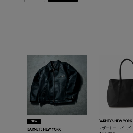
ATELIER AMBOISE
ATELIER EDITION
ATHENA NEW YORK
ATHLETICS FTWR
ATTO VANNUCCI
FIRENZE
AURALEE
AUTRY
NEW
BARNEYS NEW YORK
BAGUTTA
レザートートバッグ
BARNEYS NEW YORK