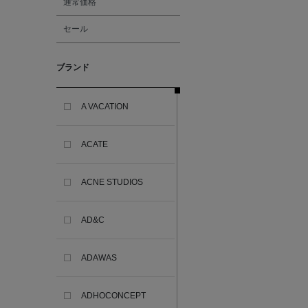
通常価格
セール
ブランド
A VACATION
ACATE
ACNE STUDIOS
AD&C
ADAWAS
ADHOCONCEPT