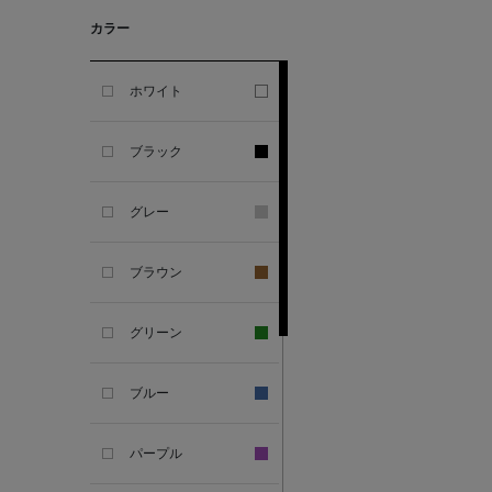
GHERARDI
カラー
ALL THE WAYS TO SAY
ホワイト
ALPO
ブラック
ALTEA
グレー
AMIRI
ブラウン
AMOMENTO
グリーン
ANCELLM
ブルー
ANCIENT GREEK
SANDAL
パープル