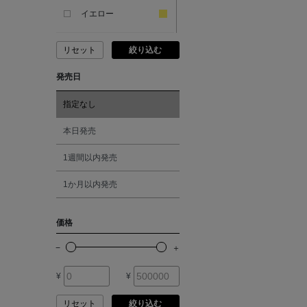
ANDERSONS
イエロー
リセット
絞り込む
ANTIPAST
ピンク
発売日
ANYA HINDMARCH
レッド
指定なし
ARCS LONDON
オレンジ
本日発売
1週間以内発売
ARIANNA
シルバー
1か月以内発売
ARIZONA LOVE
ゴールド
価格
ARMA
その他
¥
¥
ASAUCE MELER
リセット
絞り込む