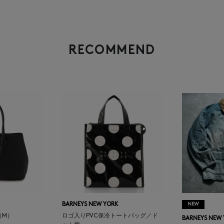
RECOMMEND
BARNEYS NEW YORK
NEW
（M）
ロゴ入りPVC保冷トートバッグ／ド
BARNEYS NEW