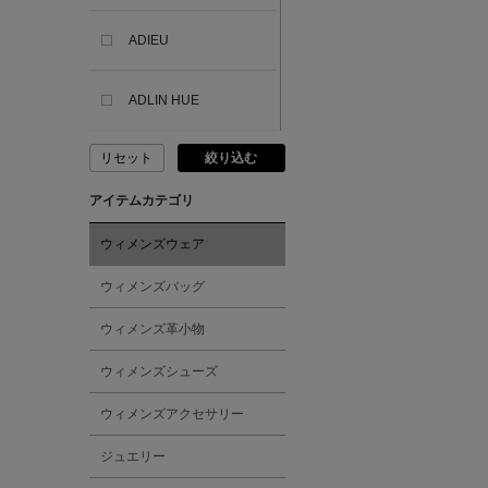
ADIEU
ADLIN HUE
リセット
絞り込む
ADVISORY BOARD
CRYSTALS
アイテムカテゴリ
AESOP
ウィメンズウェア
ウィメンズバッグ
AETA
ウィメンズ革小物
AKIKO OGAWA.
ウィメンズシューズ
ウィメンズアクセサリー
ALBERT THURSTON
ジュエリー
ALESSANDRO