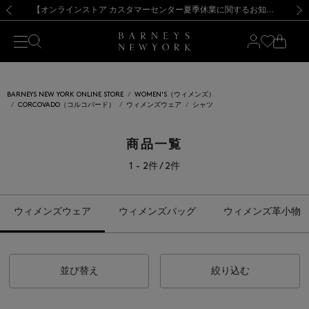
熊本県を中心とした地震の影響によるお荷物のお届けについて
【夏季休業に伴う出荷一時停止のお知らせ】(2026.8.7)
【夏季休業に伴う出荷一時停止のお知らせ】(2026.8.7)
【開催中】SUMMER SALEのご案内・ご注意事項
【オンラインストア カスタマーセンター夏季休業に関するお知らせ】（2026.8.7）
新規登録のお客様も対象！＜MY BARNEYS＞会員のお客様は11,000円（税込）以上のお買上げで常時送料無料！お買い物の際は会員登録を！
【夏季休業に伴う返品・交換承り一時停止のお知らせ】（2026.8.5）
新規登録のお客様も対象！＜MY BARNEYS＞会員のお客様は11,000円（税込）以上のお買上げで常時送料無料！お買い物の際は会員登録を！
前の画像
次の
BARNEYS NEW YORK ONLINE STORE
WOMEN'S（ウィメンズ）
CORCOVADO（コルコバード）
ウィメンズウェア
シャツ
商品一覧
1 - 2件 / 2件
ウィメンズウェア
ウィメンズバッグ
ウィメンズ革小物
並び替え
絞り込む