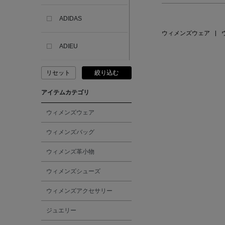
ADIDAS
ウィメンズウェア
|
ADIEU
リセット
絞り込む
ADLIN HUE
アイテムカテゴリ
ADVISORY BOARD
CRYSTALS
ウィメンズウェア
ウィメンズバッグ
AESOP
ウィメンズ革小物
AETA
ウィメンズシューズ
ウィメンズアクセサリー
AKIKO OGAWA.
ジュエリー
ALBERT THURSTON