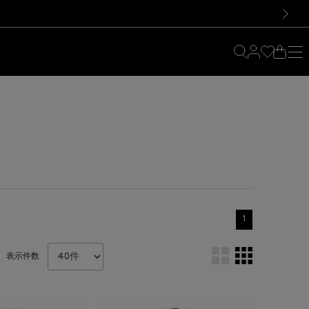
料！お買い物の際は会員登録を！
料！お買い物の際は会員登録を！
）
次の画像
1
表示件数