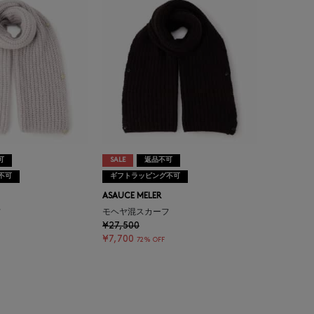
可
SALE
返品不可
不可
ギフトラッピング不可
ASAUCE MELER
フ
モヘヤ混スカーフ
¥27,500
¥7,700
72% OFF