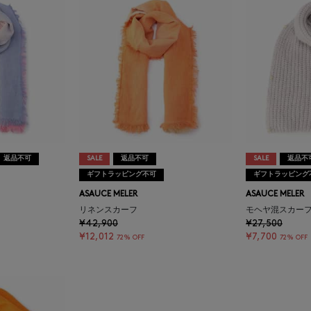
返品不可
SALE
返品不可
SALE
返品不
ギフトラッピング不可
ギフトラッピング
ASAUCE MELER
ASAUCE MELER
リネンスカーフ
モヘヤ混スカー
¥42,900
¥27,500
¥12,012
¥7,700
72% OFF
72% OFF