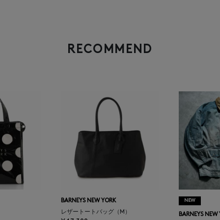
RECOMMEND
BARNEYS NEW YORK
NEW
レザートートバッグ（M）
BARNEYS NEW