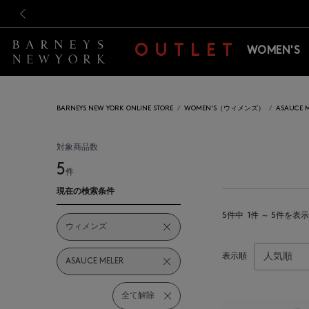
新規登録のお客様も対象！＜M
新規登録のお客様も対象！＜M
前の画像
OUTLET
WOMEN'S
BARNEYS NEW YORK ONLINE STORE
WOMEN'S（ウィメンズ）
ASAUCE
対象商品数
5
件
現在の検索条件
5件中
1件 ～ 5件を表示
ウィメンズ
表示順
ASAUCE MELER
全て解除