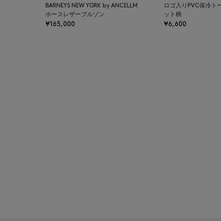
BARNEYS NEW YORK by ANCELLM
ロゴ入りPVC保冷ト
BAGUTTA
ホースレザーブルゾン
ット柄
¥165,000
¥6,600
BAKUNE
BALENCIAGA
BARBA
BARNEYS NEW YORK
BARNEYS NEWYORK
BEAUTY
BASERANGE
BE.ABLE