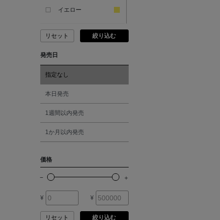
ANCIENT GREEK
SANDAL
イエロー
リセット
絞り込む
ANDERSONS
ピンク
発売日
ANTIPAST
レッド
指定なし
ANYA HINDMARCH
オレンジ
本日発売
1週間以内発売
ARCS LONDON
シルバー
1か月以内発売
ARIANNA
ゴールド
価格
ARIZONA LOVE
その他
¥
¥
ARMA
リセット
絞り込む