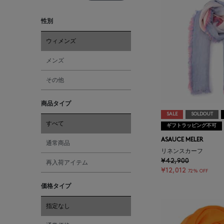
性別
ウィメンズ
メンズ
その他
商品タイプ
SALE
SOLDOUT
すべて
ギフトラッピング不可
ASAUCE MELER
通常商品
リネンスカーフ
¥42,900
再入荷アイテム
¥12,012
72% OFF
価格タイプ
指定なし