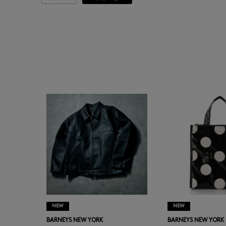
ASAUCE MELER
ATELIER AMBOISE
ATELIER EDITION
ATHENA NEW YORK
ATHLETICS FTWR
ATTO VANNUCCI
FIRENZE
AURALEE
NEW
NEW
AUTRY
BARNEYS NEW YORK
BARNEYS NEW YORK