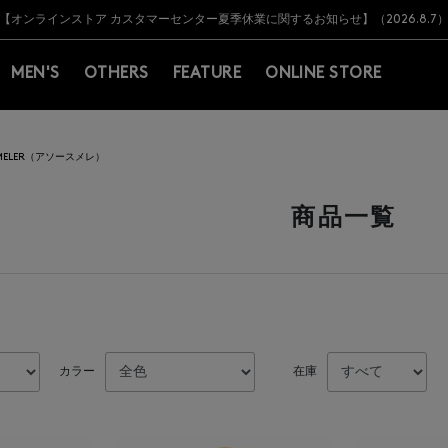
Y BARNEYS＞会員のお客様は11,000円（税込）以上のお買上げで常時送料無
Y BARNEYS＞会員のお客様は11,000円（税込）以上のお買上げで常時送料無
【オンラインストア カスタマーセンター夏季休業に関するお知らせ】（2026.8.7
【夏季休業に伴う返品・交換承り一時停止のお知らせ】（2026.8.5）
熊本県を中心とした地震の影響によるお荷物のお届けについて
【夏季休業に伴う出荷一時停止のお知らせ】(2026.8.7)
【夏季休業に伴う出荷一時停止のお知らせ】(2026.8.7)
【開催中】SUMMER SALEのご案内・ご注意事項
MEN'S
OTHERS
FEATURE
ONLINE STORE
 MELER（アソースメレ）
商品一覧
カラー
在庫