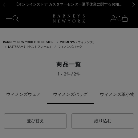
熊本県を中心とした地震の影響によるお荷物のお届けについて
【夏季休業に伴う出荷一時停止のお知らせ】(2026.8.7)
【夏季休業に伴う出荷一時停止のお知らせ】(2026.8.7)
【開催中】SUMMER SALEのご案内・ご注意事項
【オンラインストア カスタマーセンター夏季休業に関するお知らせ】（2026.8.7）
新規登録のお客様も対象！＜MY BARNEYS＞会員のお客様は11,000円（税込）以上のお買上げで常時送料無料！お買い物の際は会員登録を！
【夏季休業に伴う返品・交換承り一時停止のお知らせ】（2026.8.5）
新規登録のお客様も対象！＜MY BARNEYS＞会員のお客様は11,000円（税込）以上のお買上げで常時送料無料！お買い物の際は会員登録を！
前の画像
次の
BARNEYS NEW YORK ONLINE STORE
WOMEN'S（ウィメンズ）
LASTFRAME（ラストフレーム）
ウィメンズバッグ
商品一覧
1 - 2件 / 2件
ウィメンズウェア
ウィメンズバッグ
ウィメンズ革小物
並び替え
絞り込む