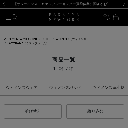
熊本県を中心とした地震の影響によるお荷物のお届けについて
【夏季休業に伴う出荷一時停止のお知らせ】(2026.8.7)
【夏季休業に伴う出荷一時停止のお知らせ】(2026.8.7)
【開催中】SUMMER SALEのご案内・ご注意事項
【オンラインストア カスタマーセンター夏季休業に関するお知らせ】（2026.8.7）
新規登録のお客様も対象！＜MY BARNEYS＞会員のお客様は11,000円（税込）以上のお買上げで常時送料無料！お買い物の際は会員登録を！
【夏季休業に伴う返品・交換承り一時停止のお知らせ】（2026.8.5）
新規登録のお客様も対象！＜MY BARNEYS＞会員のお客様は11,000円（税込）以上のお買上げで常時送料無料！お買い物の際は会員登録を！
前の画像
次の
BARNEYS NEW YORK ONLINE STORE
WOMEN'S（ウィメンズ）
LASTFRAME（ラストフレーム）
商品一覧
1 - 2件 / 2件
ウィメンズウェア
ウィメンズバッグ
ウィメンズ革小物
並び替え
絞り込む