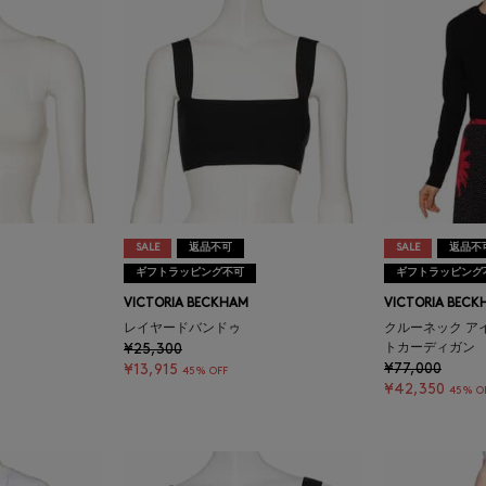
SALE
返品不可
SALE
返品不
ギフトラッピング不可
ギフトラッピング
VICTORIA BECKHAM
VICTORIA BECK
レイヤードバンドゥ
クルーネック ア
¥25,300
トカーディガン
¥77,000
¥13,915
45% OFF
¥42,350
45% O