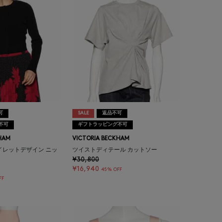
可
SALE
返品不可
不可
ギフトラッピング不可
HAM
VICTORIA BECKHAM
イレットデザイン ニッ
ツイストディテール カットソー
¥30,800
¥16,940
45% OFF
FF