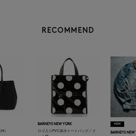
RECOMMEND
BARNEYS NEW YORK
NEW
（M）
ロゴ入りPVC保冷トートバッグ／ド
BARNEYS NEW