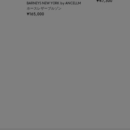
¥47,300
BARNEYS NEW YORK by ANCELLM
BAKUNE
ホースレザーブルゾン
¥165,000
BALENCIAGA
BARBA
BARNEYS NEW YORK
BARNEYS NEWYORK
BEAUTY
BASERANGE
BE.ABLE
BEAUTY:BEAST