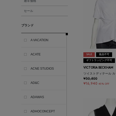
通常価格
セール
ブランド
A VACATION
ACATE
SALE
返品不可
ギフトラッピング不可
VICTORIA BECKHAM
ACNE STUDIOS
ツイストディテール カ
¥30,800
AD&C
¥16,940
45% OFF
ADAWAS
ADHOCONCEPT