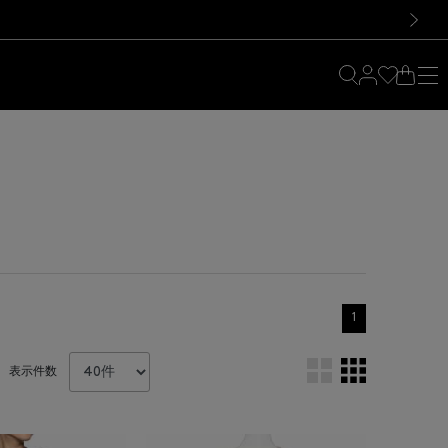
料！お買い物の際は会員登録を！
料！お買い物の際は会員登録を！
）
次の画像
1
表示件数