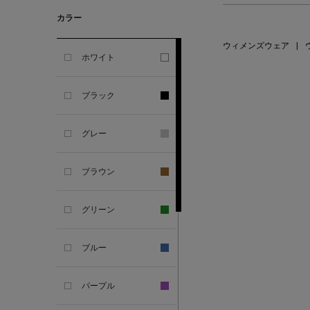
GHERARDI
カラー
ALL THE WAYS TO SAY
ウィメンズウェア
|
ホワイト
ALPO
ブラック
ALTEA
グレー
AMIRI
ブラウン
AMOMENTO
グリーン
ANCELLM
ブルー
ANCIENT GREEK
SANDAL
パープル