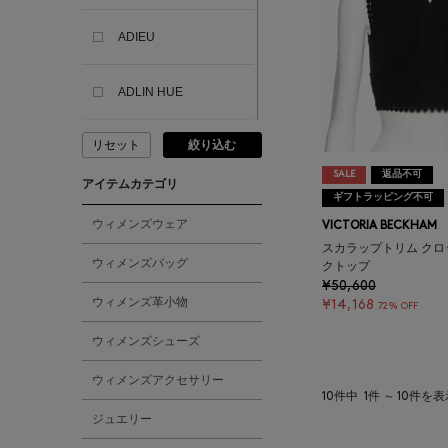
ADIEU
ADLIN HUE
リセット
絞り込む
ADVISORY BOARD
CRYSTALS
SALE
返品不可
アイテムカテゴリ
ギフトラッピング不可
AESOP
ウィメンズウェア
VICTORIA BECKHAM
スカラップトリム ク
ウィメンズバッグ
クトップ
AETA
¥50,600
ウィメンズ革小物
¥14,168
72% OFF
AKIKO OGAWA.
ウィメンズシューズ
ウィメンズアクセサリー
ALBERT THURSTON
10件中
1件 ～ 10件を
ジュエリー
ALESSANDRO