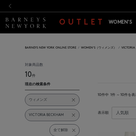
新規登録のお客様も対象！＜M
新規登録のお客様も対象！＜M
前の画像
OUTLET
WOMEN'S
BARNEYS NEW YORK ONLINE STORE
WOMEN'S（ウィメンズ）
VICTOR
対象商品数
10
件
現在の検索条件
10件中
1件 ～ 10件を
ウィメンズ
表示順
VICTORIA BECKHAM
全て解除