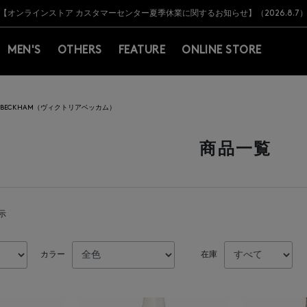
Y BARNEYS＞会員のお客様は11,000円（税込）以上のお買上げで常時送料無
Y BARNEYS＞会員のお客様は11,000円（税込）以上のお買上げで常時送料無
【オンラインストア カスタマーセンター夏季休業に関するお知らせ】（2026.8.7
【夏季休業に伴う返品・交換承り一時停止のお知らせ】（2026.8.5）
熊本県を中心とした地震の影響によるお荷物のお届けについて
【夏季休業に伴う出荷一時停止のお知らせ】(2026.8.7)
【夏季休業に伴う出荷一時停止のお知らせ】(2026.8.7)
【開催中】SUMMER SALEのご案内・ご注意事項
MEN'S
OTHERS
FEATURE
ONLINE STORE
IA BECKHAM（ヴィクトリアベッカム）
商品一覧
表示
カラー
在庫