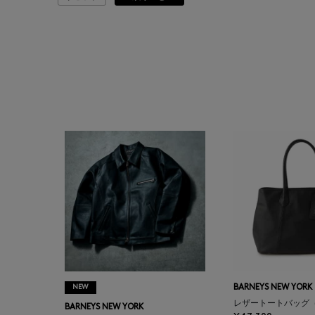
ATELIER AMBOISE
ATELIER EDITION
ATHENA NEW YORK
ATHLETICS FTWR
ATTO VANNUCCI
FIRENZE
AURALEE
AUTRY
NEW
BARNEYS NEW YORK
BAGUTTA
レザートートバッグ
BARNEYS NEW YORK