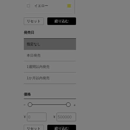
ANDERSONS
イエロー
リセット
絞り込む
ANTIPAST
ピンク
発売日
ANYA HINDMARCH
レッド
指定なし
ARCS LONDON
オレンジ
本日発売
1週間以内発売
ARIANNA
シルバー
1か月以内発売
ARIZONA LOVE
ゴールド
価格
ARMA
その他
¥
¥
ASAUCE MELER
リセット
絞り込む