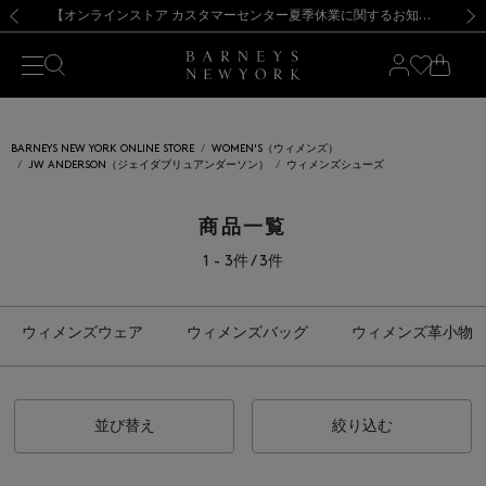
熊本県を中心とした地震の影響によるお荷物のお届けについて
【夏季休業に伴う出荷一時停止のお知らせ】(2026.8.7)
【夏季休業に伴う出荷一時停止のお知らせ】(2026.8.7)
【開催中】SUMMER SALEのご案内・ご注意事項
【オンラインストア カスタマーセンター夏季休業に関するお知らせ】（2026.8.7）
新規登録のお客様も対象！＜MY BARNEYS＞会員のお客様は11,000円（税込）以上のお買上げで常時送料無料！お買い物の際は会員登録を！
【夏季休業に伴う返品・交換承り一時停止のお知らせ】（2026.8.5）
新規登録のお客様も対象！＜MY BARNEYS＞会員のお客様は11,000円（税込）以上のお買上げで常時送料無料！お買い物の際は会員登録を！
前の画像
次の
BARNEYS NEW YORK ONLINE STORE
WOMEN'S（ウィメンズ）
JW ANDERSON（ジェイダブリュアンダーソン）
ウィメンズシューズ
商品一覧
1 - 3件 / 3件
ウィメンズウェア
ウィメンズバッグ
ウィメンズ革小物
並び替え
絞り込む