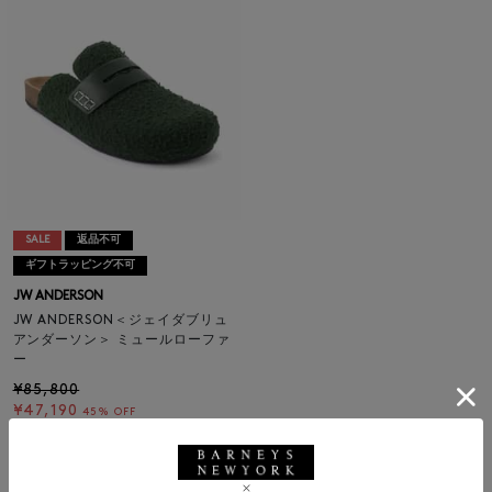
SALE
返品不可
ギフトラッピング不可
JW ANDERSON
JW ANDERSON＜ジェイダブリュ
アンダーソン＞ ミュールローファ
ー
¥85,800
¥47,190
45% OFF
1