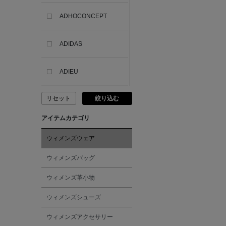
ADHOCONCEPT
ADIDAS
ADIEU
リセット
絞り込む
ADLIN HUE
アイテムカテゴリ
ADVISORY BOARD
CRYSTALS
ウィメンズウェア
ウィメンズバッグ
AESOP
ウィメンズ革小物
AETA
ウィメンズシューズ
ウィメンズアクセサリー
AKIKO OGAWA.