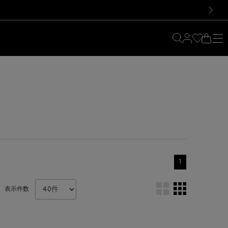
料！お買い物の際は会員登録を！
料！お買い物の際は会員登録を！
次の画像
1
表示件数