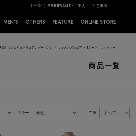
Y BARNEYS＞会員のお客様は11,000円（税込）以上のお買上げで常時送料無
Y BARNEYS＞会員のお客様は11,000円（税込）以上のお買上げで常時送料無
【夏季休業に伴う返品・交換承り一時停止のお知らせ】（2026.8.5）
【夏季休業に伴う返品・交換承り一時停止のお知らせ】（2026.8.5）
熊本県を中心とした地震の影響によるお荷物のお届けについて
【開催中】SUMMER SALEのご案内・ご注意事項
MEN'S
OTHERS
FEATURE
ONLINE STORE
DERSON（ジェイダブリュアンダーソン）
ウィメンズウェア
Tシャツ・カットソー
商品一覧
カラー
在庫