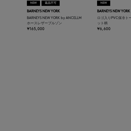
NEW
返品不可
NEW
AUTRY
BARNEYS NEW YORK
BARNEYS NEW YORK
BARNEYS NEW YORK by ANCELLM
ロゴ入りPVC保冷ト
BAGUTTA
ホースレザーブルゾン
ット柄
¥165,000
¥6,600
BAKUNE
BALENCIAGA
BARBA
BARNEYS NEW YORK
BARNEYS NEWYORK
BEAUTY
BASERANGE