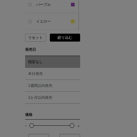
パープル
ANCIENT GREEK
SANDAL
イエロー
リセット
絞り込む
ANDERSONS
ピンク
発売日
ANTIPAST
レッド
指定なし
ANYA HINDMARCH
オレンジ
本日発売
1週間以内発売
ARCS LONDON
シルバー
1か月以内発売
ARIANNA
ゴールド
価格
ARIZONA LOVE
その他