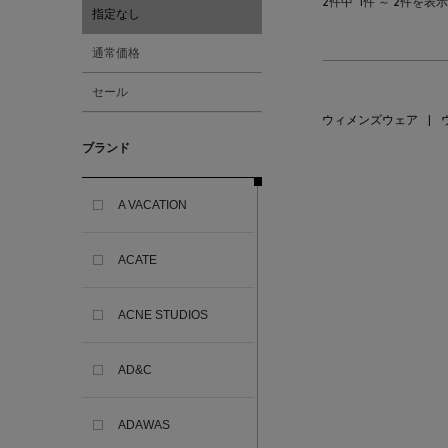
2件中
1件 ～ 2件を表示
指定なし
通常価格
セール
ウィメンズウェア
|
ブランド
A VACATION
ACATE
ACNE STUDIOS
AD&C
ADAWAS