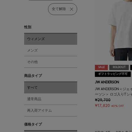
全て解除
性別
ウィメンズ
メンズ
その他
SALE
SOLDOUT
ギフトラッピング不可
商品タイプ
JW ANDERSON
すべて
JW ANDERSON＜
ーソン＞ ロゴ入りTシ
通常商品
¥29,700
¥17,820
40% OFF
再入荷アイテム
価格タイプ