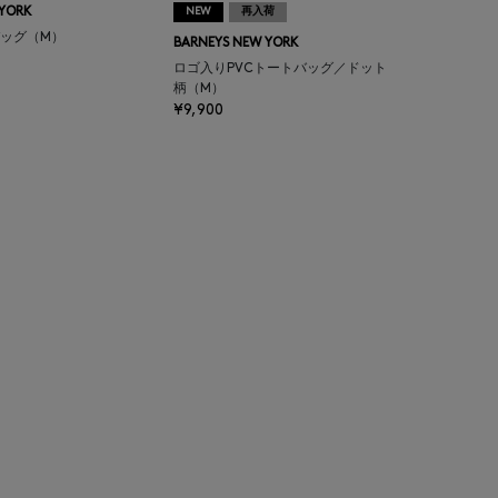
 YORK
NEW
再入荷
ッグ（M）
BARNEYS NEW YORK
ロゴ入りPVCトートバッグ／ドット
柄（M）
¥9,900