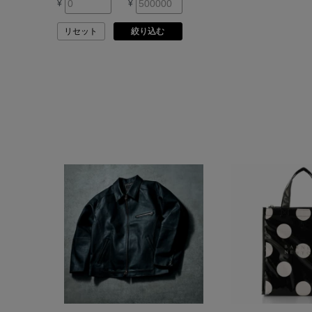
¥
¥
ARMA
リセット
絞り込む
ASAUCE MELER
ATELIER AMBOISE
ATELIER EDITION
ATHENA NEW YORK
ATHLETICS FTWR
ATTO VANNUCCI
FIRENZE
AURALEE