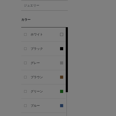
ジュエリー
ALBERT THURSTON
カラー
ALESSANDRO
GHERARDI
ホワイト
ALL THE WAYS TO SAY
ブラック
ALPO
グレー
ALTEA
ブラウン
AMIRI
グリーン
AMOMENTO
ブルー
ANCELLM