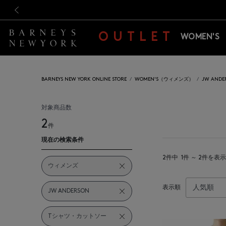
新規登録のお客様も対象！＜M
新規登録のお客様も対象！＜M
前の画像
OUTLET
WOMEN'S
BARNEYS NEW YORK ONLINE STORE
WOMEN'S（ウィメンズ）
JW AN
対象商品数
2
件
現在の検索条件
2件中
1件 ～ 2件を表示
ウィメンズ
表示順
JW ANDERSON
Tシャツ・カットソー