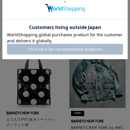
BARNEYS NEW YORK
NEW
レザートートバッグ（M）
BARNEYS NEW YORK
¥47,300
BARNEYS NEW YORK by ANC
4
colors
ELLM ホースレザーブルゾン
¥165,000
BARNEYS NEW YORK
NEW
ロゴ入りPVC保冷トートバッ
BARNEYS NEW YORK
グ／ドット柄
BARNEYS NEW YORK by ANC