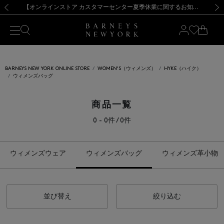
熊本県を中心とした地震の影響によるお荷物のお届けについて
【夏季休業に伴う出荷一時停止のお知らせ】(2026.8.7)
【夏季休業に伴う出荷一時停止のお知らせ】(2026.8.7)
【開催中】SUMMER SALEのご案内・ご注意事項
【オンラインストア カスタマーセンター夏季休業に関するお知らせ】（2026.8.7）
新規登録のお客様も対象！＜MY BARNEYS＞会員のお客様は11,000円（税込）以上のお買上げで常時送料無料！お買い物の際は会員登録を！
【夏季休業に伴う返品・交換承り一時停止のお知らせ】（2026.8.5）
新規登録のお客様も対象！＜MY BARNEYS＞会員のお客様は11,000円（税込）以上のお買上げで常時送料無料！お買い物の際は会員登録を！
前の画像
次の
BARNEYS NEW YORK ONLINE STORE
WOMEN'S（ウィメンズ）
HYKE（ハイク）
ウィメンズバッグ
商品一覧
0 - 0件 / 0件
ウィメンズウェア
ウィメンズバッグ
ウィメンズ革小物
並び替え
絞り込む