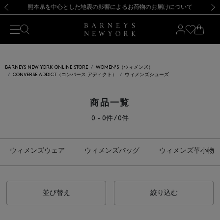
熊本県を中心とした地震の影響によるお荷物のお届けについて
【開催中】SUMMER SALEのご案内・ご注意事項
新規登録のお客様も対象！＜MY BARNEYS＞会員のお客様は11,000円（税込）以上のお買上げで常時送料無料！お買い物の際は会員登録を！
【夏季休業に伴う返品・交換承り一時停止のお知らせ】（2026.8.5）
新規登録のお客様も対象！＜MY BARNEYS＞会員のお客様は11,000円（税込）以上のお買上げで常時送料無料！お買い物の際は会員登録を！
【夏季休業に伴う返品・交換承り一時停止のお知らせ】（2026.8.5）
前の画像
次の
BARNEYS NEW YORK ONLINE STORE
WOMEN'S（ウィメンズ）
CONVERSE ADDICT（コンバース アディクト）
ウィメンズシューズ
商品一覧
0 - 0件 / 0件
ウィメンズウェア
ウィメンズバッグ
ウィメンズ革小物
並び替え
絞り込む