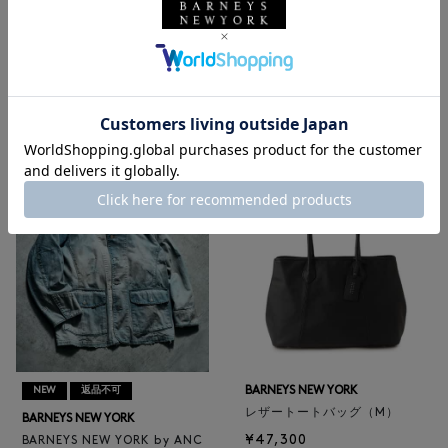
NEW
返品不可
NEW
BARNEYS NEW YORK
BARNEYS NEW YORK
BARNEYS NEW YORK by ANC
ロゴ入りPVC保冷トートバッ
ELLM ホースレザーブルゾン
グ／ドット柄
¥165,000
¥6,600
BARNEYS NEW YORK
NEW
返品不可
レザートートバッグ（M）
BARNEYS NEW YORK
¥47,300
BARNEYS NEW YORK by ANC