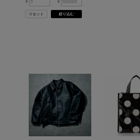
¥
¥
ASAUCE MELER
リセット
絞り込む
ATELIER AMBOISE
ATELIER EDITION
ATHENA NEW YORK
ATHLETICS FTWR
ATTO VANNUCCI
FIRENZE
AURALEE
AUTRY