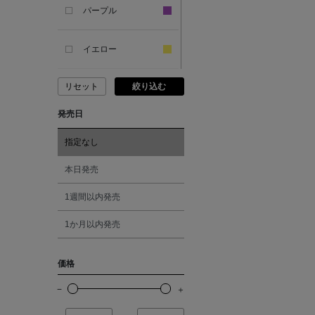
SANDAL
パープル
ANDERSONS
イエロー
リセット
絞り込む
ANTIPAST
ピンク
発売日
ANYA HINDMARCH
レッド
指定なし
ARCS LONDON
オレンジ
本日発売
1週間以内発売
ARIANNA
シルバー
1か月以内発売
ARIZONA LOVE
ゴールド
価格
ARMA
その他