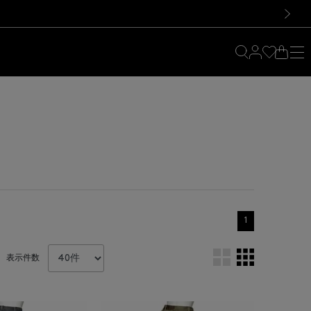
料！お買い物の際は会員登録を！
料！お買い物の際は会員登録を！
）
次の画像
1
表示件数