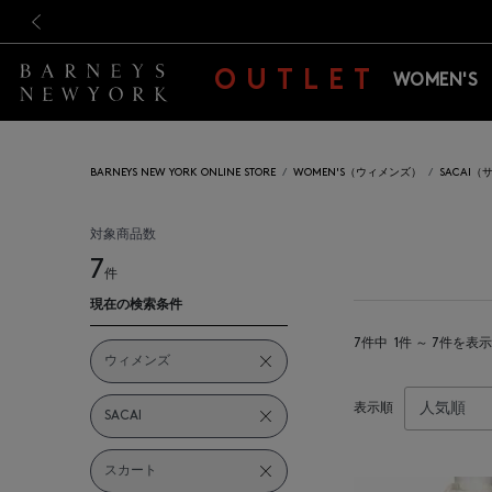
新規登録のお客様も対象！＜M
新規登録のお客様も対象！＜M
前の画像
OUTLET
WOMEN'S
BARNEYS NEW YORK ONLINE STORE
WOMEN'S（ウィメンズ）
SACAI（
対象商品数
7
件
現在の検索条件
7件中
1件 ～ 7件を表示
ウィメンズ
表示順
SACAI
スカート