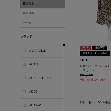
指定なし
通常価格
セール
ブランド
SALE
返品不可
A VACATION
ギフトラッピング不可
SACAI
ACATE
レオパード柄 ウエス
ツスカート
¥93,500
ACNE STUDIOS
¥51,425
45% OFF
AD&C
7件中
1件 ～ 7件を表示
ADAWAS