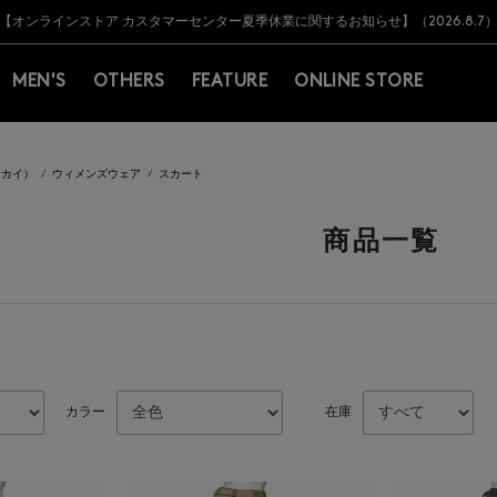
Y BARNEYS＞会員のお客様は11,000円（税込）以上のお買上げで常時送料無
Y BARNEYS＞会員のお客様は11,000円（税込）以上のお買上げで常時送料無
【オンラインストア カスタマーセンター夏季休業に関するお知らせ】（2026.8.7
【夏季休業に伴う返品・交換承り一時停止のお知らせ】（2026.8.5）
熊本県を中心とした地震の影響によるお荷物のお届けについて
【夏季休業に伴う出荷一時停止のお知らせ】(2026.8.7)
【夏季休業に伴う出荷一時停止のお知らせ】(2026.8.7)
【開催中】SUMMER SALEのご案内・ご注意事項
MEN'S
OTHERS
FEATURE
ONLINE STORE
サカイ）
ウィメンズウェア
スカート
商品一覧
カラー
在庫