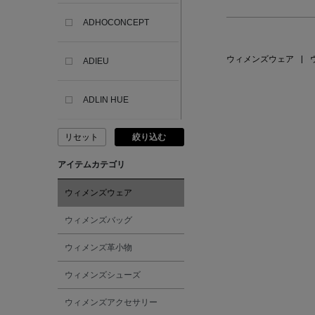
ADHOCONCEPT
ウィメンズウェア
|
ADIEU
ADLIN HUE
リセット
絞り込む
ADVISORY BOARD
CRYSTALS
アイテムカテゴリ
AESOP
ウィメンズウェア
ウィメンズバッグ
AETA
ウィメンズ革小物
AKIKO OGAWA.
ウィメンズシューズ
ウィメンズアクセサリー
ALBERT THURSTON