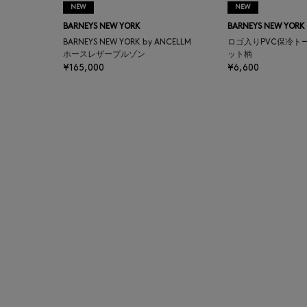
NEW
NEW
BAGUTTA
BARNEYS NEW YORK
BARNEYS NEW YORK
BARNEYS NEW YORK by ANCELLM
ロゴ入りPVC保冷ト
BAKUNE
ホースレザーブルゾン
ット柄
¥165,000
¥6,600
BALENCIAGA
BARBA
BARNEYS NEW YORK
BARNEYS NEWYORK
BEAUTY
BASERANGE
BE.ABLE