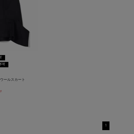
可
不可
イ＞ウールスカート
F
1