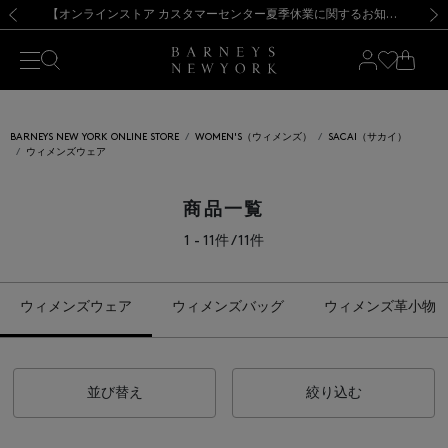
熊本県を中心とした地震の影響によるお荷物のお届けについて
【夏季休業に伴う出荷一時停止のお知らせ】(2026.8.7)
【夏季休業に伴う出荷一時停止のお知らせ】(2026.8.7)
【開催中】SUMMER SALEのご案内・ご注意事項
【オンラインストア カスタマーセンター夏季休業に関するお知らせ】（2026.8.7）
新規登録のお客様も対象！＜MY BARNEYS＞会員のお客様は11,000円（税込）以上のお買上げで常時送料無料！お買い物の際は会員登録を！
【夏季休業に伴う返品・交換承り一時停止のお知らせ】（2026.8.5）
新規登録のお客様も対象！＜MY BARNEYS＞会員のお客様は11,000円（税込）以上のお買上げで常時送料無料！お買い物の際は会員登録を！
前の画像
次の
BARNEYS NEW YORK ONLINE STORE
WOMEN'S（ウィメンズ）
SACAI（サカイ）
ウィメンズウェア
商品一覧
1 - 11件 / 11件
ウィメンズウェア
ウィメンズバッグ
ウィメンズ革小物
並び替え
絞り込む