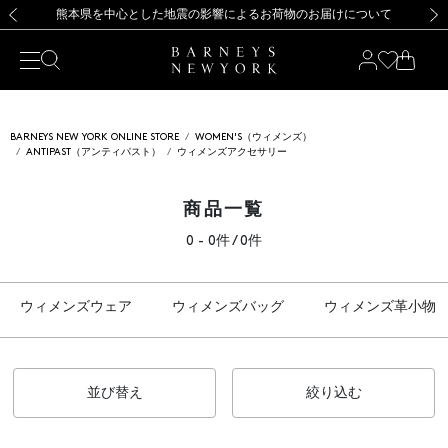
熊本県を中心とした地震の影響によるお荷物のお届けについて
【夏季休業に伴う出荷一時停止のお知らせ】(2026.8.7)
【夏季休業に伴う出荷一時停止のお知らせ】(2026.8.7)
【開催中】SUMMER SALEのご案内・ご注意事項
【オンラインストア カスタマーセンター夏季休業に関するお知らせ】（2026.8.7）
新規登録のお客様も対象！＜MY BARNEYS＞会員のお客様は11,000円（税込）以上のお買上げで常時送料無料！お買い物の際は会員登録を！
【夏季休業に伴う返品・交換承り一時停止のお知らせ】（2026.8.5）
新規登録のお客様も対象！＜MY BARNEYS＞会員のお客様は11,000円（税込）以上のお買上げで常時送料無料！お買い物の際は会員登録を！
前の画像
次の
BARNEYS NEW YORK ONLINE STORE
WOMEN'S（ウィメンズ）
ANTIPAST（アンティパスト）
ウィメンズアクセサリー
商品一覧
0 - 0件 / 0件
ウィメンズウェア
ウィメンズバッグ
ウィメンズ革小物
並び替え
絞り込む