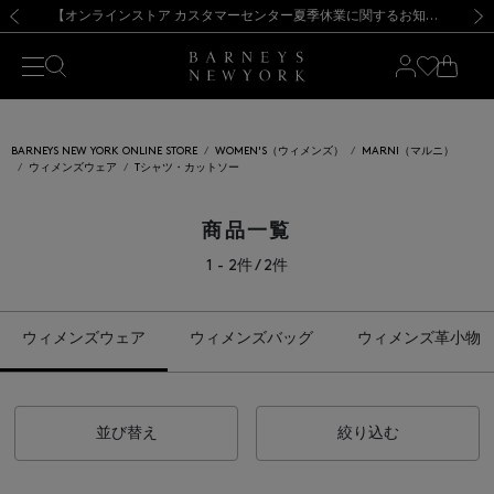
熊本県を中心とした地震の影響によるお荷物のお届けについて
【夏季休業に伴う出荷一時停止のお知らせ】(2026.8.7)
【夏季休業に伴う出荷一時停止のお知らせ】(2026.8.7)
【開催中】SUMMER SALEのご案内・ご注意事項
【オンラインストア カスタマーセンター夏季休業に関するお知らせ】（2026.8.7）
新規登録のお客様も対象！＜MY BARNEYS＞会員のお客様は11,000円（税込）以上のお買上げで常時送料無料！お買い物の際は会員登録を！
【夏季休業に伴う返品・交換承り一時停止のお知らせ】（2026.8.5）
新規登録のお客様も対象！＜MY BARNEYS＞会員のお客様は11,000円（税込）以上のお買上げで常時送料無料！お買い物の際は会員登録を！
前の画像
次の
BARNEYS NEW YORK ONLINE STORE
WOMEN'S（ウィメンズ）
MARNI（マルニ）
ウィメンズウェア
Tシャツ・カットソー
商品一覧
1 - 2件 / 2件
ウィメンズウェア
ウィメンズバッグ
ウィメンズ革小物
並び替え
絞り込む