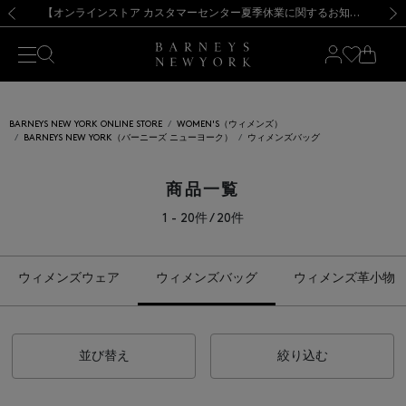
熊本県を中心とした地震の影響によるお荷物のお届けについて
【夏季休業に伴う出荷一時停止のお知らせ】(2026.8.7)
【夏季休業に伴う出荷一時停止のお知らせ】(2026.8.7)
【開催中】SUMMER SALEのご案内・ご注意事項
【オンラインストア カスタマーセンター夏季休業に関するお知らせ】（2026.8.7）
新規登録のお客様も対象！＜MY BARNEYS＞会員のお客様は11,000円（税込）以上のお買上げで常時送料無料！お買い物の際は会員登録を！
【夏季休業に伴う返品・交換承り一時停止のお知らせ】（2026.8.5）
新規登録のお客様も対象！＜MY BARNEYS＞会員のお客様は11,000円（税込）以上のお買上げで常時送料無料！お買い物の際は会員登録を！
前の画像
次の
BARNEYS NEW YORK ONLINE STORE
WOMEN'S（ウィメンズ）
BARNEYS NEW YORK（バーニーズ ニューヨーク）
ウィメンズバッグ
商品一覧
1 - 20件 / 20件
ウィメンズウェア
ウィメンズバッグ
ウィメンズ革小物
並び替え
絞り込む