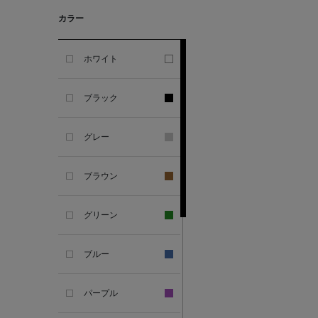
GHERARDI
カラー
ALL THE WAYS TO SAY
ホワイト
ALPO
ブラック
ALTEA
グレー
AMIRI
ブラウン
AMOMENTO
グリーン
ANCELLM
ブルー
ANCIENT GREEK
SANDAL
パープル