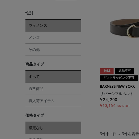
性別
ウィメンズ
メンズ
その他
商品タイプ
SALE
返品不可
すべて
ギフトラッピング不可
BARNEYS NEW YORK
通常商品
リバーシブルベルト
¥24,200
再入荷アイテム
¥10,164
58% OFF
価格タイプ
指定なし
3件中
1件 ～ 3件を表示