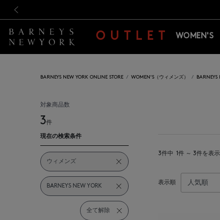
新規登録のお客様も対象！＜M
新規登録のお客様も対象！＜M
前の画像
OUTLET
WOMEN'S
BARNEYS NEW YORK ONLINE STORE
WOMEN'S（ウィメンズ）
BARNEY
対象商品数
3
件
現在の検索条件
3件中
1件 ～ 3件を表示
ウィメンズ
表示順
BARNEYS NEW YORK
全て解除