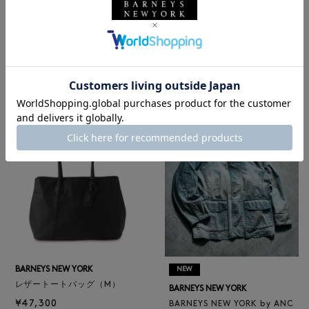
NEW
NEW
BARNEYS NEW YORK
BARNEYS NEW YORK
BARNEYS NEW YORK by ANC
ロゴ入りPVC保冷トートバッ
ELLM ホースレザーブルゾン
グ／ドット柄
¥165,000
¥6,600
BARNEYS NEW YORK
NEW
レザートートバッグ（M）
BARNEYS NEW YORK
¥47,300
BARNEYS NEW YORK by ANC