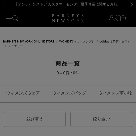
熊本県を中心とした地震の影響によるお荷物のお届けについて
【夏季休業に伴う出荷一時停止のお知らせ】(2026.8.7)
【夏季休業に伴う出荷一時停止のお知らせ】(2026.8.7)
【開催中】SUMMER SALEのご案内・ご注意事項
【オンラインストア カスタマーセンター夏季休業に関するお知らせ】（2026.8.7）
新規登録のお客様も対象！＜MY BARNEYS＞会員のお客様は11,000円（税込）以上のお買上げで常時送料無料！お買い物の際は会員登録を！
【夏季休業に伴う返品・交換承り一時停止のお知らせ】（2026.8.5）
新規登録のお客様も対象！＜MY BARNEYS＞会員のお客様は11,000円（税込）以上のお買上げで常時送料無料！お買い物の際は会員登録を！
前の画像
次の
BARNEYS NEW YORK ONLINE STORE
WOMEN'S（ウィメンズ）
adidas（アディダス）
ジュエリー
商品一覧
0 - 0件 / 0件
ウィメンズウェア
ウィメンズバッグ
ウィメンズ革小物
並び替え
絞り込む