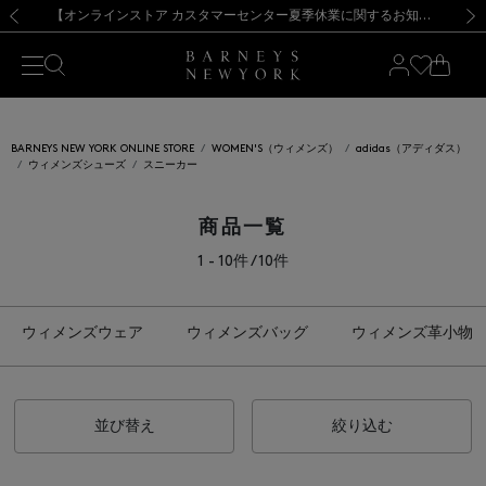
熊本県を中心とした地震の影響によるお荷物のお届けについて
【夏季休業に伴う出荷一時停止のお知らせ】(2026.8.7)
【夏季休業に伴う出荷一時停止のお知らせ】(2026.8.7)
【開催中】SUMMER SALEのご案内・ご注意事項
【オンラインストア カスタマーセンター夏季休業に関するお知らせ】（2026.8.7）
新規登録のお客様も対象！＜MY BARNEYS＞会員のお客様は11,000円（税込）以上のお買上げで常時送料無料！お買い物の際は会員登録を！
【夏季休業に伴う返品・交換承り一時停止のお知らせ】（2026.8.5）
新規登録のお客様も対象！＜MY BARNEYS＞会員のお客様は11,000円（税込）以上のお買上げで常時送料無料！お買い物の際は会員登録を！
前の画像
次の
BARNEYS NEW YORK ONLINE STORE
WOMEN'S（ウィメンズ）
adidas（アディダス）
ウィメンズシューズ
スニーカー
商品一覧
1 - 10件 / 10件
ウィメンズウェア
ウィメンズバッグ
ウィメンズ革小物
並び替え
絞り込む