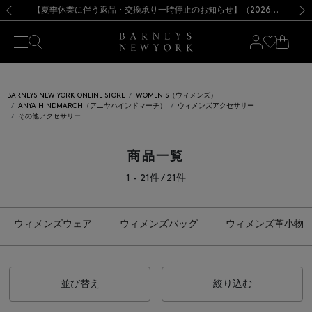
熊本県を中心とした地震の影響によるお荷物のお届けについて
【夏季休業に伴う出荷一時停止のお知らせ】(2026.8.7)
【夏季休業に伴う出荷一時停止のお知らせ】(2026.8.7)
【開催中】SUMMER SALEのご案内・ご注意事項
【オンラインストア カスタマーセンター夏季休業に関するお知らせ】（2026.8.7）
新規登録のお客様も対象！＜MY BARNEYS＞会員のお客様は11,000円（税込）以上のお買上げで常時送料無料！お買い物の際は会員登録を！
【夏季休業に伴う返品・交換承り一時停止のお知らせ】（2026.8.5）
新規登録のお客様も対象！＜MY BARNEYS＞会員のお客様は11,000円（税込）以上のお買上げで常時送料無料！お買い物の際は会員登録を！
前の画像
次の
BARNEYS NEW YORK ONLINE STORE
WOMEN'S（ウィメンズ）
ANYA HINDMARCH（アニヤハインドマーチ）
ウィメンズアクセサリー
その他アクセサリー
商品一覧
1 - 21件 / 21件
ウィメンズウェア
ウィメンズバッグ
ウィメンズ革小物
並び替え
絞り込む