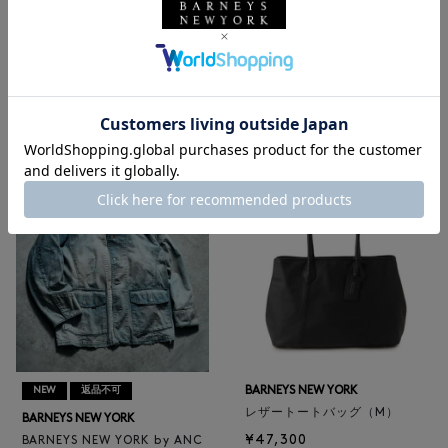
NEW
返品不可
NEW
BARNEYS NEW YORK
BARNEYS NEW YORK
BARNEYS NEW YORK by ANC
ロゴ入りPVC保冷トートバッ
ELLM ホースレザーブルゾン
グ／ドット柄
¥165,000
¥6,600
BARNEYS NEW YORK
NEW
返品不可
レザートートバッグ（M）
BARNEYS NEW YORK
¥47,300
BARNEYS NEW YORK by ANC