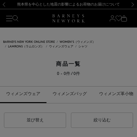
熊本県を中心とした地震の影響によるお荷物のお届けについて
【開催中】SUMMER SALEのご案内・ご注意事項
新規登録のお客様も対象！＜MY BARNEYS＞会員のお客様は11,000円（税込）以上のお買上げで常時送料無料！お買い物の際は会員登録を！
【夏季休業に伴う返品・交換承り一時停止のお知らせ】（2026.8.5）
新規登録のお客様も対象！＜MY BARNEYS＞会員のお客様は11,000円（税込）以上のお買上げで常時送料無料！お買い物の際は会員登録を！
【夏季休業に伴う返品・交換承り一時停止のお知らせ】（2026.8.5）
前の画像
次の
BARNEYS NEW YORK ONLINE STORE
WOMEN'S（ウィメンズ）
LAMRONS（ラムロンズ）
ウィメンズウェア
シャツ
商品一覧
0 - 0件 / 0件
ウィメンズウェア
ウィメンズバッグ
ウィメンズ革小物
並び替え
絞り込む