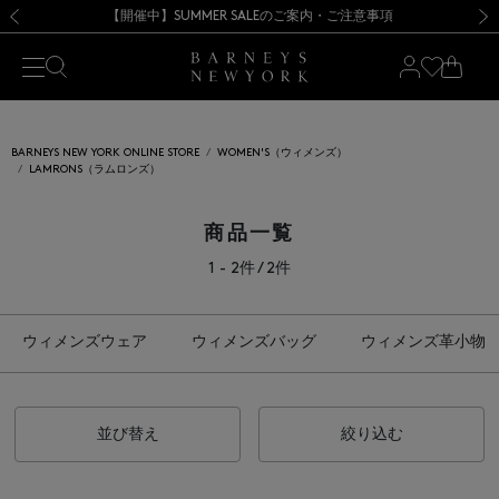
熊本県を中心とした地震の影響によるお荷物のお届けについて
【開催中】SUMMER SALEのご案内・ご注意事項
新規登録のお客様も対象！＜MY BARNEYS＞会員のお客様は11,000円（税込）以上のお買上げで常時送料無料！お買い物の際は会員登録を！
【夏季休業に伴う返品・交換承り一時停止のお知らせ】（2026.8.5）
新規登録のお客様も対象！＜MY BARNEYS＞会員のお客様は11,000円（税込）以上のお買上げで常時送料無料！お買い物の際は会員登録を！
【夏季休業に伴う返品・交換承り一時停止のお知らせ】（2026.8.5）
前の画像
次の
BARNEYS NEW YORK ONLINE STORE
WOMEN'S（ウィメンズ）
LAMRONS（ラムロンズ）
商品一覧
1 - 2件 / 2件
ウィメンズウェア
ウィメンズバッグ
ウィメンズ革小物
並び替え
絞り込む