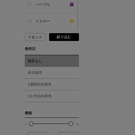
SANDAL
パープル
ANDERSONS
イエロー
リセット
絞り込む
ANTIPAST
ピンク
発売日
ANYA HINDMARCH
レッド
指定なし
ARCS LONDON
オレンジ
本日発売
1週間以内発売
ARIANNA
シルバー
1か月以内発売
ARIZONA LOVE
ゴールド
価格
ARMA
その他