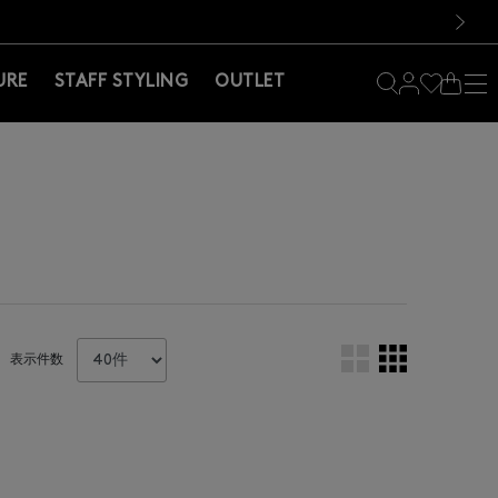
料！お買い物の際は会員登録を！
料！お買い物の際は会員登録を！
）
次の画像
URE
STAFF STYLING
OUTLET
表示件数
。