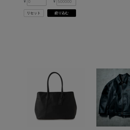
¥
¥
ASAUCE MELER
リセット
絞り込む
ATELIER AMBOISE
ATELIER EDITION
ATHENA NEW YORK
ATHLETICS FTWR
ATTO VANNUCCI
FIRENZE
AURALEE
AUTRY