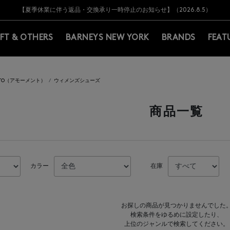
Y BARNEYS＞会員のお客様は11,000円（税込）以上のお買上げで常時送料無
Y BARNEYS＞会員のお客様は11,000円（税込）以上のお買上げで常時送料無
【オンラインストア カスタマーセンター夏季休業に関するお知らせ】（2026.8.7
【夏季休業に伴う返品・交換承り一時停止のお知らせ】（2026.8.5）
熊本県を中心とした地震の影響によるお荷物のお届けについて
【夏季休業に伴う出荷一時停止のお知らせ】(2026.8.7)
【夏季休業に伴う出荷一時停止のお知らせ】(2026.8.7)
【開催中】SUMMER SALEのご案内・ご注意事項
IFT & OTHERS
BARNEYS NEW YORK
BRANDS
FEAT
NTO（アモーメント）
ウィメンズシューズ
商品一覧
カラー
在庫
お探しの商品が見つかりませんでした
検索条件をゆるめに設定したり、
上位のジャンルで検索してください。