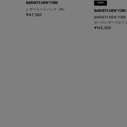
BARNEYS NEW YORK
NEW
BAGUTTA
レザートートバッグ（M）
BARNEYS NEW YORK
¥47,300
BARNEYS NEW YOR
BAKUNE
ホースレザーブルゾ
¥165,000
BALENCIAGA
BARBA
BARNEYS NEW YORK
BARNEYS NEWYORK
BEAUTY
BASERANGE
BE.ABLE