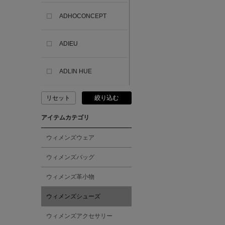
ADHOCONCEPT
ADIEU
ADLIN HUE
リセット
絞り込む
ADVISORY BOARD
CRYSTALS
アイテムカテゴリ
AESOP
ウィメンズウェア
ウィメンズバッグ
AETA
ウィメンズ革小物
AKIKO OGAWA.
ウィメンズシューズ
ウィメンズアクセサリー
ALBERT THURSTON