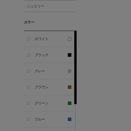
ジュエリー
ALESSANDRO
GHERARDI
カラー
ALL THE WAYS TO SAY
ホワイト
ALPO
ブラック
ALTEA
グレー
AMIRI
ブラウン
AMOMENTO
グリーン
ANCELLM
ブルー
ANCIENT GREEK