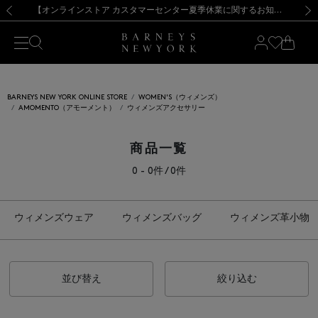
熊本県を中心とした地震の影響によるお荷物のお届けについて
【夏季休業に伴う出荷一時停止のお知らせ】(2026.8.7)
【夏季休業に伴う出荷一時停止のお知らせ】(2026.8.7)
【開催中】SUMMER SALEのご案内・ご注意事項
【オンラインストア カスタマーセンター夏季休業に関するお知らせ】（2026.8.7）
新規登録のお客様も対象！＜MY BARNEYS＞会員のお客様は11,000円（税込）以上のお買上げで常時送料無料！お買い物の際は会員登録を！
【夏季休業に伴う返品・交換承り一時停止のお知らせ】（2026.8.5）
新規登録のお客様も対象！＜MY BARNEYS＞会員のお客様は11,000円（税込）以上のお買上げで常時送料無料！お買い物の際は会員登録を！
前の画像
次の
BARNEYS NEW YORK ONLINE STORE
WOMEN'S（ウィメンズ）
AMOMENTO（アモーメント）
ウィメンズアクセサリー
商品一覧
0 - 0件 / 0件
ウィメンズウェア
ウィメンズバッグ
ウィメンズ革小物
並び替え
絞り込む