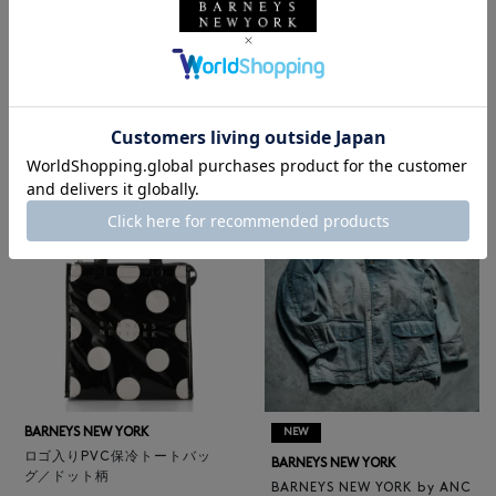
BARNEYS NEW YORK
NEW
レザートートバッグ（M）
BARNEYS NEW YORK
¥47,300
BARNEYS NEW YORK by ANC
4
colors
ELLM ホースレザーブルゾン
¥165,000
BARNEYS NEW YORK
NEW
ロゴ入りPVC保冷トートバッ
BARNEYS NEW YORK
グ／ドット柄
BARNEYS NEW YORK by ANC