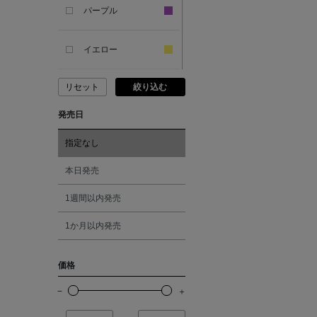
パープル
ANCIENT GREEK
SANDAL
イエロー
リセット
絞り込む
ANDERSONS
ピンク
発売日
ANTIPAST
レッド
指定なし
ANYA HINDMARCH
オレンジ
本日発売
1週間以内発売
ARCS LONDON
シルバー
1か月以内発売
ARIANNA
ゴールド
価格
ARIZONA LOVE
その他