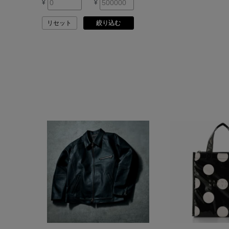
¥
¥
ARMA
リセット
絞り込む
ASAUCE MELER
ATELIER AMBOISE
ATELIER EDITION
ATHENA NEW YORK
ATHLETICS FTWR
ATTO VANNUCCI
FIRENZE
AURALEE