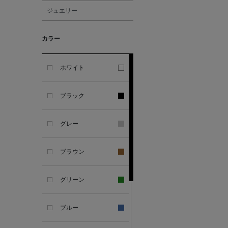
ジュエリー
ALBERT THURSTON
カラー
ALESSANDRO
GHERARDI
ホワイト
ALL THE WAYS TO SAY
ブラック
ALPO
グレー
ALTEA
ブラウン
AMIRI
グリーン
AMOMENTO
ブルー
ANCELLM