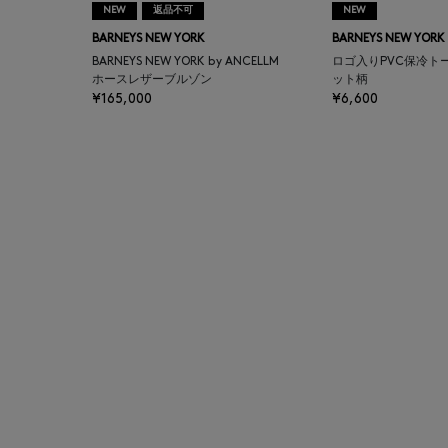
NEW
返品不可
NEW
AUTRY
BARNEYS NEW YORK
BARNEYS NEW YORK
BARNEYS NEW YORK by ANCELLM
ロゴ入りPVC保冷ト
BAGUTTA
ホースレザーブルゾン
ット柄
¥165,000
¥6,600
BAKUNE
BALENCIAGA
BARBA
BARNEYS NEW YORK
BARNEYS NEWYORK
BEAUTY
BASERANGE