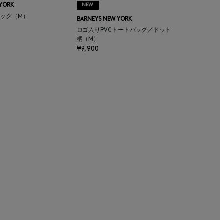
 YORK
NEW
ッグ（M）
BARNEYS NEW YORK
ロゴ入りPVCトートバッグ／ドット
柄（M）
¥9,900