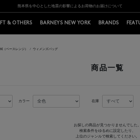
Y BARNEYS＞会員のお客様は11,000円（税込）以上のお買上げで常時送料無
Y BARNEYS＞会員のお客様は11,000円（税込）以上のお買上げで常時送料無
【夏季休業に伴う返品・交換承り一時停止のお知らせ】（2026.8.5）
【夏季休業に伴う返品・交換承り一時停止のお知らせ】（2026.8.5）
熊本県を中心とした地震の影響によるお荷物のお届けについて
【開催中】SUMMER SALEのご案内・ご注意事項
IFT & OTHERS
BARNEYS NEW YORK
BRANDS
FEAT
ANGE（ベースレンジ）
ウィメンズバッグ
商品一覧
カラー
在庫
お探しの商品が見つかりませんでした
検索条件をゆるめに設定したり、
上位のジャンルで検索してください。