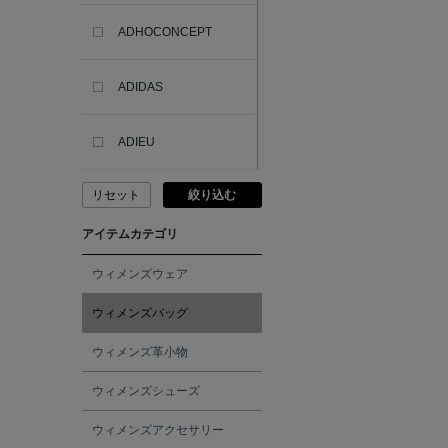
ADHOCONCEPT
ADIDAS
ADIEU
リセット
絞り込む
ADLIN HUE
アイテムカテゴリ
ADVISORY BOARD
CRYSTALS
ウィメンズウェア
ウィメンズバッグ
AESOP
ウィメンズ革小物
AETA
ウィメンズシューズ
ウィメンズアクセサリー
AKIKO OGAWA.