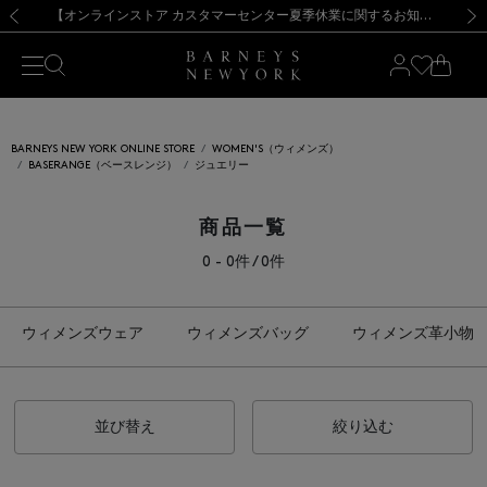
熊本県を中心とした地震の影響によるお荷物のお届けについて
【夏季休業に伴う出荷一時停止のお知らせ】(2026.8.7)
【夏季休業に伴う出荷一時停止のお知らせ】(2026.8.7)
【開催中】SUMMER SALEのご案内・ご注意事項
【オンラインストア カスタマーセンター夏季休業に関するお知らせ】（2026.8.7）
新規登録のお客様も対象！＜MY BARNEYS＞会員のお客様は11,000円（税込）以上のお買上げで常時送料無料！お買い物の際は会員登録を！
【夏季休業に伴う返品・交換承り一時停止のお知らせ】（2026.8.5）
新規登録のお客様も対象！＜MY BARNEYS＞会員のお客様は11,000円（税込）以上のお買上げで常時送料無料！お買い物の際は会員登録を！
前の画像
次の
BARNEYS NEW YORK ONLINE STORE
WOMEN'S（ウィメンズ）
BASERANGE（ベースレンジ）
ジュエリー
商品一覧
0 - 0件 / 0件
ウィメンズウェア
ウィメンズバッグ
ウィメンズ革小物
並び替え
絞り込む