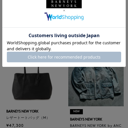
NEW
NEW
BARNEYS NEW YORK
BARNEYS NEW YORK
BARNEYS NEW YORK by ANC
ロゴ入りPVC保冷トートバッ
ELLM ホースレザーブルゾン
グ／ドット柄
¥165,000
¥6,600
BARNEYS NEW YORK
NEW
レザートートバッグ（M）
BARNEYS NEW YORK
¥47,300
BARNEYS NEW YORK by ANC