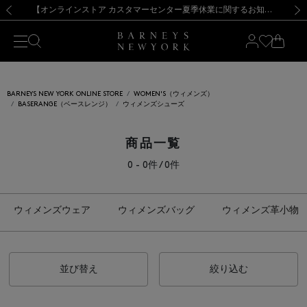
熊本県を中心とした地震の影響によるお荷物のお届けについて
【夏季休業に伴う出荷一時停止のお知らせ】(2026.8.7)
【夏季休業に伴う出荷一時停止のお知らせ】(2026.8.7)
【開催中】SUMMER SALEのご案内・ご注意事項
【オンラインストア カスタマーセンター夏季休業に関するお知らせ】（2026.8.7）
新規登録のお客様も対象！＜MY BARNEYS＞会員のお客様は11,000円（税込）以上のお買上げで常時送料無料！お買い物の際は会員登録を！
【夏季休業に伴う返品・交換承り一時停止のお知らせ】（2026.8.5）
新規登録のお客様も対象！＜MY BARNEYS＞会員のお客様は11,000円（税込）以上のお買上げで常時送料無料！お買い物の際は会員登録を！
前の画像
次の
BARNEYS NEW YORK ONLINE STORE
WOMEN'S（ウィメンズ）
BASERANGE（ベースレンジ）
ウィメンズシューズ
商品一覧
0 - 0件 / 0件
ウィメンズウェア
ウィメンズバッグ
ウィメンズ革小物
並び替え
絞り込む