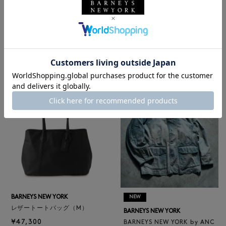
NEW
NEW
BARNEYS NEW YORK
BARNEYS NEW YORK
BARNEYS NEW YORK by ANC
ロゴ入りPVC保冷トートバッ
ELLM ホースレザーブルゾン
グ／ドット柄
¥165,000
¥6,600
BARNEYS NEW YORK
NEW
レザートートバッグ（M）
BARNEYS NEW YORK
¥47,300
BARNEYS NEW YORK by ANC