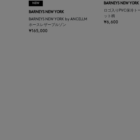
NEW
BARNEYS NEW YORK
BAGUTTA
ロゴ入りPVC保冷ト
BARNEYS NEW YORK
ット柄
BARNEYS NEW YORK by ANCELLM
¥6,600
BAKUNE
ホースレザーブルゾン
¥165,000
BALENCIAGA
BARBA
BARNEYS NEW YORK
BARNEYS NEWYORK
BEAUTY
BASERANGE
BE.ABLE