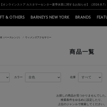
Y BARNEYS＞会員のお客様は11,000円（税込）以上のお買上げで常時送料無
Y BARNEYS＞会員のお客様は11,000円（税込）以上のお買上げで常時送料無
【オンラインストア カスタマーセンター夏季休業に関するお知らせ】（2026.8.7
【夏季休業に伴う返品・交換承り一時停止のお知らせ】（2026.8.5）
熊本県を中心とした地震の影響によるお荷物のお届けについて
【夏季休業に伴う出荷一時停止のお知らせ】(2026.8.7)
【夏季休業に伴う出荷一時停止のお知らせ】(2026.8.7)
【開催中】SUMMER SALEのご案内・ご注意事項
IFT & OTHERS
BARNEYS NEW YORK
BRANDS
FEAT
ANGE（ベースレンジ）
ウィメンズアクセサリー
商品一覧
カラー
在庫
お探しの商品が見つかりませんでした
検索条件をゆるめに設定したり、
上位のジャンルで検索してください。