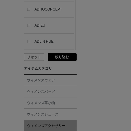
ADHOCONCEPT
ADIEU
ADLIN HUE
リセット
絞り込む
ADVISORY BOARD
CRYSTALS
アイテムカテゴリ
AESOP
ウィメンズウェア
ウィメンズバッグ
AETA
ウィメンズ革小物
AKIKO OGAWA.
ウィメンズシューズ
ウィメンズアクセサリー
ALBERT THURSTON