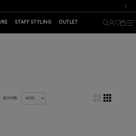
料！お買い物の際は会員登録を！
料！お買い物の際は会員登録を！
）
次の画像
URE
STAFF STYLING
OUTLET
表示件数
。