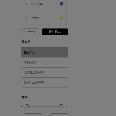
SANDAL
パープル
ANDERSONS
イエロー
リセット
絞り込む
ANTIPAST
ピンク
発売日
ANYA HINDMARCH
レッド
指定なし
ARCS LONDON
オレンジ
本日発売
1週間以内発売
ARIANNA
シルバー
1か月以内発売
ARIZONA LOVE
ゴールド
価格
ARMA
その他