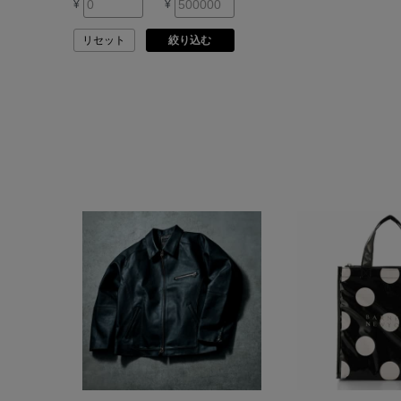
¥
¥
ASAUCE MELER
リセット
絞り込む
ATELIER AMBOISE
ATELIER EDITION
ATHENA NEW YORK
ATHLETICS FTWR
ATTO VANNUCCI
FIRENZE
AURALEE
AUTRY