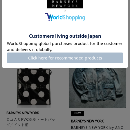
BARNEYS NEW YORK
NEW
レザートートバッグ（M）
BARNEYS NEW YORK
¥47,300
BARNEYS NEW YORK by ANC
4
colors
ELLM ホースレザーブルゾン
¥165,000
BARNEYS NEW YORK
NEW
ロゴ入りPVC保冷トートバッ
BARNEYS NEW YORK
グ／ドット柄
BARNEYS NEW YORK by ANC