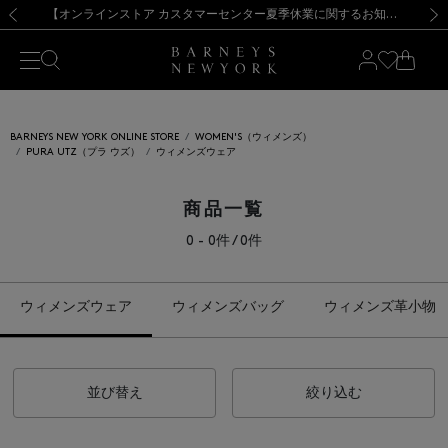
熊本県を中心とした地震の影響によるお荷物のお届けについて
【夏季休業に伴う出荷一時停止のお知らせ】(2026.8.7)
【夏季休業に伴う出荷一時停止のお知らせ】(2026.8.7)
【開催中】SUMMER SALEのご案内・ご注意事項
【オンラインストア カスタマーセンター夏季休業に関するお知らせ】（2026.8.7）
新規登録のお客様も対象！＜MY BARNEYS＞会員のお客様は11,000円（税込）以上のお買上げで常時送料無料！お買い物の際は会員登録を！
【夏季休業に伴う返品・交換承り一時停止のお知らせ】（2026.8.5）
新規登録のお客様も対象！＜MY BARNEYS＞会員のお客様は11,000円（税込）以上のお買上げで常時送料無料！お買い物の際は会員登録を！
前の画像
次の
BARNEYS NEW YORK ONLINE STORE
WOMEN'S（ウィメンズ）
PURA UTZ（プラ ウズ）
ウィメンズウェア
商品一覧
0 - 0件 / 0件
ウィメンズウェア
ウィメンズバッグ
ウィメンズ革小物
並び替え
絞り込む