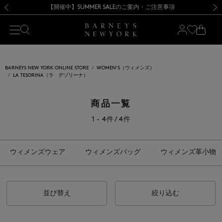
熊本県を中心とした地震の影響によるお荷物のお届けについて
【開催中】SUMMER SALEのご案内・ご注意事項
新規登録のお客様も対象！＜MY BARNEYS＞会員のお客様は11,000円（税込）以上のお買上げで常時送料無料！お買い物の際は会員登録を！
【夏季休業に伴う返品・交換承り一時停止のお知らせ】（2026.8.5）
新規登録のお客様も対象！＜MY BARNEYS＞会員のお客様は11,000円（税込）以上のお買上げで常時送料無料！お買い物の際は会員登録を！
【夏季休業に伴う返品・交換承り一時停止のお知らせ】（2026.8.5）
前の画像
次の
BARNEYS NEW YORK ONLINE STORE
WOMEN'S（ウィメンズ）
LA TESORINA（ラ デゾリーナ）
商品一覧
1 - 4件 / 4件
ウィメンズウェア
ウィメンズバッグ
ウィメンズ革小物
並び替え
絞り込む