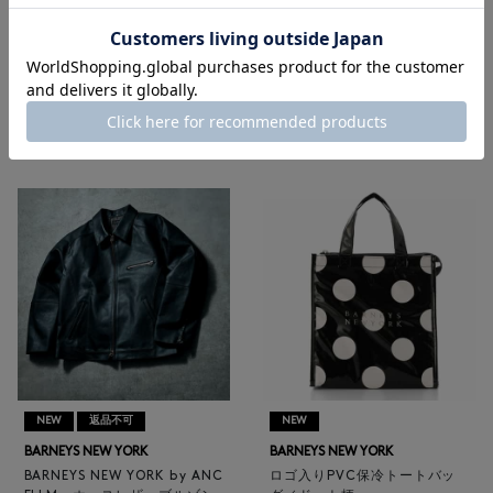
ウィメンズウェア
|
ウィメンズバッグ
|
ウィメンズ革小物
|
ウィメンズシューズ
|
ウィメンズアクセサリー
|
ジュエリー
RECOMMEND
NEW
返品不可
NEW
BARNEYS NEW YORK
BARNEYS NEW YORK
BARNEYS NEW YORK by ANC
ロゴ入りPVC保冷トートバッ