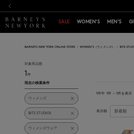
新規登録のお客様も対象！＜M
新規登録のお客様も対象！＜M
前の画像
SALE
WOMEN'S
MEN'S
G
BARNEYS NEW YORK ONLINE STORE
WOMEN'S（ウィメンズ）
BITE S
対象商品数
1
件
現在の検索条件
1件中
1件 ～ 1件を表示
ウィメンズ
表示順
BITE STUDIOS
ウィメンズウェア