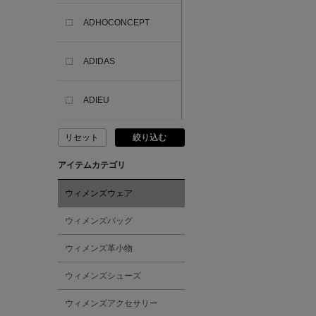
ADHOCONCEPT
ADIDAS
ADIEU
リセット
絞り込む
ADLIN HUE
アイテムカテゴリ
ADVISORY BOARD
CRYSTALS
ウィメンズウェア
ウィメンズバッグ
AESOP
ウィメンズ革小物
AETA
ウィメンズシューズ
ウィメンズアクセサリー
AKIKO OGAWA.