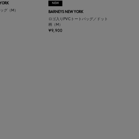
 YORK
NEW
ッグ（M）
BARNEYS NEW YORK
ロゴ入りPVCトートバッグ／ドット
柄（M）
¥9,900