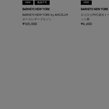
NEW
返品不可
NEW
AUTRY
BARNEYS NEW YORK
BARNEYS NEW YORK
BARNEYS NEW YORK by ANCELLM
ロゴ入りPVC保冷ト
BAGUTTA
ホースレザーブルゾン
ット柄
¥165,000
¥6,600
BAKUNE
BALENCIAGA
BARBA
BARNEYS NEW YORK
BARNEYS NEWYORK
BEAUTY
BASERANGE