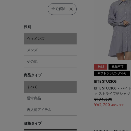
全て解除
性別
ウィメンズ
メンズ
その他
SALE
返品不可
ギフトラッピング不可
商品タイプ
BITE STUDIOS
すべて
BITE STUDIOS ＜
＞ ストライプ柄シャツ
通常商品
¥104,500
¥62,700
40% OFF
再入荷アイテム
価格タイプ