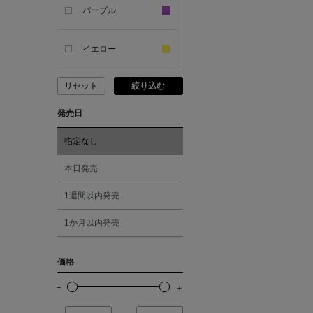
パープル
ANCIENT GREEK
SANDAL
イエロー
リセット
絞り込む
ANDERSONS
ピンク
発売日
ANTIPAST
レッド
指定なし
ANYA HINDMARCH
オレンジ
本日発売
1週間以内発売
ARCS LONDON
シルバー
1か月以内発売
ARIANNA
ゴールド
価格
ARIZONA LOVE
その他