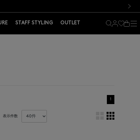
料！お買い物の際は会員登録を！
料！お買い物の際は会員登録を！
次の画像
URE
STAFF STYLING
OUTLET
1
表示件数