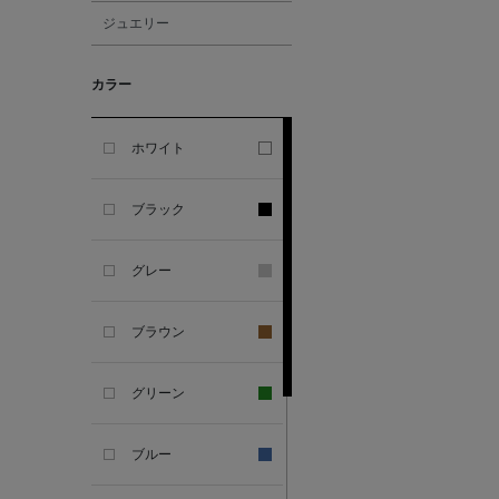
ジュエリー
ALBERT THURSTON
カラー
ALESSANDRO
GHERARDI
ホワイト
ALL THE WAYS TO SAY
ブラック
ALPO
グレー
ALTEA
ブラウン
AMIRI
グリーン
AMOMENTO
ブルー
ANCELLM