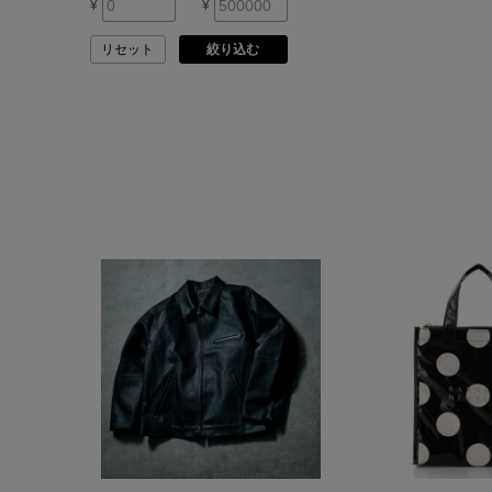
¥
¥
ARMA
リセット
絞り込む
ASAUCE MELER
ATELIER AMBOISE
ATELIER EDITION
ATHENA NEW YORK
ATHLETICS FTWR
ATTO VANNUCCI
FIRENZE
AURALEE