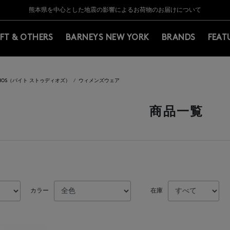
Y BARNEYS＞会員のお客様は11,000円（税込）以上のお買上げで常時送料無
Y BARNEYS＞会員のお客様は11,000円（税込）以上のお買上げで常時送料無
【夏季休業に伴う返品・交換承り一時停止のお知らせ】（2026.8.5）
【夏季休業に伴う返品・交換承り一時停止のお知らせ】（2026.8.5）
熊本県を中心とした地震の影響によるお荷物のお届けについて
【開催中】SUMMER SALEのご案内・ご注意事項
IFT & OTHERS
BARNEYS NEW YORK
BRANDS
FEAT
TUDIOS（バイト ストゥディオズ）
ウィメンズウェア
商品一覧
カラー
在庫