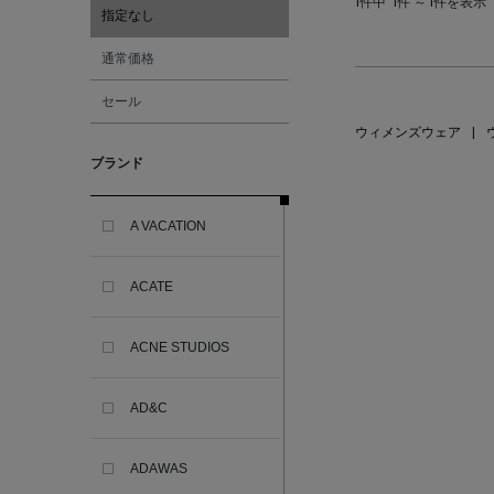
1件中
1件 ～ 1件を表示
指定なし
通常価格
セール
ウィメンズウェア
|
ブランド
A VACATION
ACATE
ACNE STUDIOS
AD&C
ADAWAS