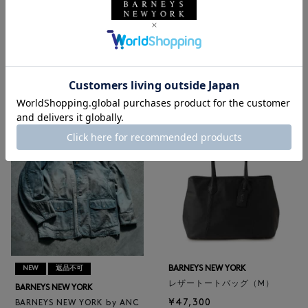
NEW
返品不可
NEW
BARNEYS NEW YORK
BARNEYS NEW YORK
BARNEYS NEW YORK by ANC
ロゴ入りPVC保冷トートバッ
ELLM ホースレザーブルゾン
グ／ドット柄
¥165,000
¥6,600
BARNEYS NEW YORK
NEW
返品不可
レザートートバッグ（M）
BARNEYS NEW YORK
¥47,300
BARNEYS NEW YORK by ANC