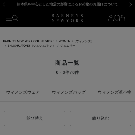
熊本県を中心とした地震の影響によるお荷物のお届けについて
【開催中】SUMMER SALEのご案内・ご注意事項
新規登録のお客様も対象！＜MY BARNEYS＞会員のお客様は11,000円（税込）以上のお買上げで常時送料無料！お買い物の際は会員登録を！
【夏季休業に伴う返品・交換承り一時停止のお知らせ】（2026.8.5）
新規登録のお客様も対象！＜MY BARNEYS＞会員のお客様は11,000円（税込）以上のお買上げで常時送料無料！お買い物の際は会員登録を！
【夏季休業に伴う返品・交換承り一時停止のお知らせ】（2026.8.5）
前の画像
次の
BARNEYS NEW YORK ONLINE STORE
WOMEN'S（ウィメンズ）
SHUSHU/TONG（シュシュ/トン）
ジュエリー
商品一覧
0 - 0件 / 0件
ウィメンズウェア
ウィメンズバッグ
ウィメンズ革小物
並び替え
絞り込む