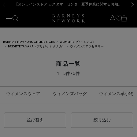
熊本県を中心とした地震の影響によるお荷物のお届けについて
【夏季休業に伴う出荷一時停止のお知らせ】(2026.8.7)
【夏季休業に伴う出荷一時停止のお知らせ】(2026.8.7)
【開催中】SUMMER SALEのご案内・ご注意事項
【オンラインストア カスタマーセンター夏季休業に関するお知らせ】（2026.8.7）
新規登録のお客様も対象！＜MY BARNEYS＞会員のお客様は11,000円（税込）以上のお買上げで常時送料無料！お買い物の際は会員登録を！
【夏季休業に伴う返品・交換承り一時停止のお知らせ】（2026.8.5）
新規登録のお客様も対象！＜MY BARNEYS＞会員のお客様は11,000円（税込）以上のお買上げで常時送料無料！お買い物の際は会員登録を！
前の画像
次の
BARNEYS NEW YORK ONLINE STORE
WOMEN'S（ウィメンズ）
BRIGITTE TANAKA（ブリジット タナカ）
ウィメンズアクセサリー
商品一覧
1 - 5件 / 5件
ウィメンズウェア
ウィメンズバッグ
ウィメンズ革小物
並び替え
絞り込む