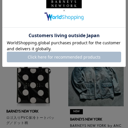
BARNEYS NEW YORK
NEW
レザートートバッグ（M）
BARNEYS NEW YORK
¥47,300
BARNEYS NEW YORK by ANC
4
colors
ELLM ホースレザーブルゾン
¥165,000
BARNEYS NEW YORK
NEW
ロゴ入りPVC保冷トートバッ
BARNEYS NEW YORK
グ／ドット柄
BARNEYS NEW YORK by ANC