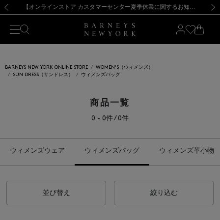
熊本県を中心とした地震の影響によるお荷物のお届けについて
【夏季休業に伴う出荷一時停止のお知らせ】(2026.8.7)
【夏季休業に伴う出荷一時停止のお知らせ】(2026.8.7)
【開催中】SUMMER SALEのご案内・ご注意事項
【オンラインストア カスタマーセンター夏季休業に関するお知らせ】（2026.8.7）
新規登録のお客様も対象！＜MY BARNEYS＞会員のお客様は11,000円（税込）以上のお買上げで常時送料無料！お買い物の際は会員登録を！
【夏季休業に伴う返品・交換承り一時停止のお知らせ】（2026.8.5）
新規登録のお客様も対象！＜MY BARNEYS＞会員のお客様は11,000円（税込）以上のお買上げで常時送料無料！お買い物の際は会員登録を！
前の画像
次の
BARNEYS NEW YORK ONLINE STORE
WOMEN'S（ウィメンズ）
SUN DRESS（サンドレス）
ウィメンズバッグ
商品一覧
0 - 0件 / 0件
ウィメンズウェア
ウィメンズバッグ
ウィメンズ革小物
並び替え
絞り込む