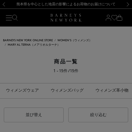
熊本県を中心とした地震の影響によるお荷物のお届けについて
【開催中】SUMMER SALEのご案内・ご注意事項
新規登録のお客様も対象！＜MY BARNEYS＞会員のお客様は11,000円（税込）以上のお買上げで常時送料無料！お買い物の際は会員登録を！
【夏季休業に伴う返品・交換承り一時停止のお知らせ】（2026.8.5）
新規登録のお客様も対象！＜MY BARNEYS＞会員のお客様は11,000円（税込）以上のお買上げで常時送料無料！お買い物の際は会員登録を！
【夏季休業に伴う返品・交換承り一時停止のお知らせ】（2026.8.5）
前の画像
次の
BARNEYS NEW YORK ONLINE STORE
WOMEN'S（ウィメンズ）
MARY AL TERNA（メアリオルターナ）
商品一覧
1 - 15件 / 15件
ウィメンズウェア
ウィメンズバッグ
ウィメンズ革小物
並び替え
絞り込む