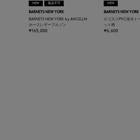
NEW
返品不可
NEW
AUTRY
BARNEYS NEW YORK
BARNEYS NEW YORK
BARNEYS NEW YORK by ANCELLM
ロゴ入りPVC保冷ト
BAGUTTA
ホースレザーブルゾン
ット柄
¥165,000
¥6,600
BAKUNE
BALENCIAGA
BARBA
BARNEYS NEW YORK
BARNEYS NEWYORK
BEAUTY
BASERANGE