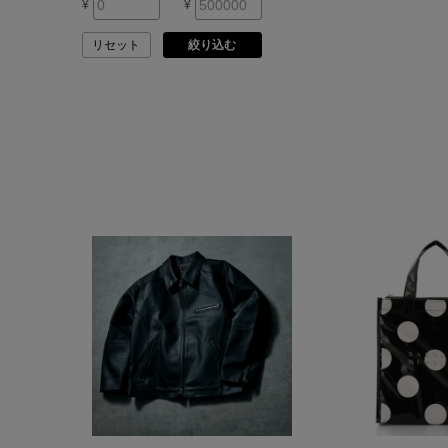
¥
¥
ARMA
リセット
絞り込む
ASAUCE MELER
ATELIER AMBOISE
ATELIER EDITION
ATHENA NEW YORK
ATHLETICS FTWR
ATTO VANNUCCI
FIRENZE
AURALEE