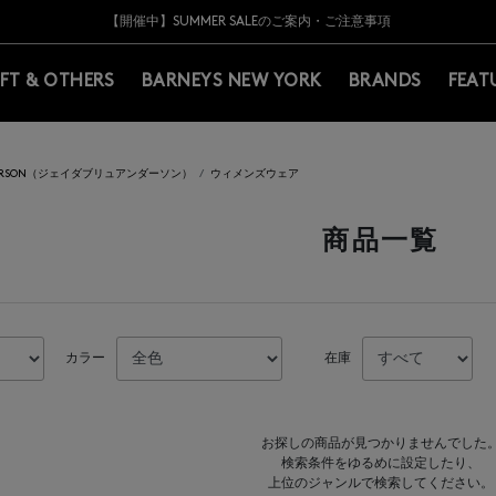
Y BARNEYS＞会員のお客様は11,000円（税込）以上のお買上げで常時送料無
Y BARNEYS＞会員のお客様は11,000円（税込）以上のお買上げで常時送料無
【夏季休業に伴う返品・交換承り一時停止のお知らせ】（2026.8.5）
【夏季休業に伴う返品・交換承り一時停止のお知らせ】（2026.8.5）
熊本県を中心とした地震の影響によるお荷物のお届けについて
【開催中】SUMMER SALEのご案内・ご注意事項
IFT & OTHERS
BARNEYS NEW YORK
BRANDS
FEAT
DERSON（ジェイダブリュアンダーソン）
ウィメンズウェア
商品一覧
カラー
在庫
お探しの商品が見つかりませんでした
検索条件をゆるめに設定したり、
上位のジャンルで検索してください。