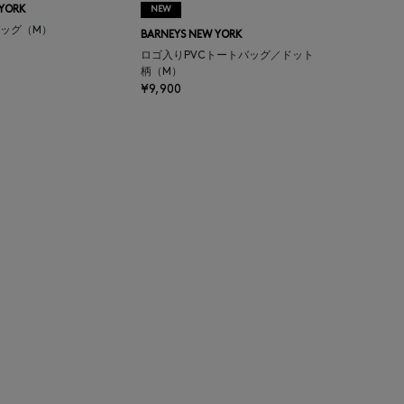
 YORK
NEW
ッグ（M）
BARNEYS NEW YORK
ロゴ入りPVCトートバッグ／ドット
柄（M）
¥9,900