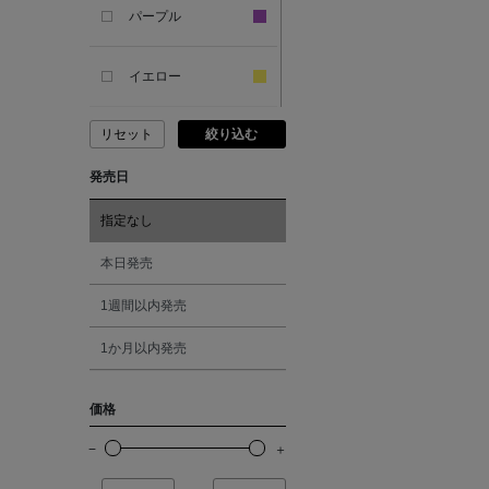
パープル
ANCIENT GREEK
SANDAL
イエロー
リセット
絞り込む
ANDERSONS
ピンク
発売日
ANTIPAST
レッド
指定なし
ANYA HINDMARCH
オレンジ
本日発売
1週間以内発売
ARCS LONDON
シルバー
1か月以内発売
ARIANNA
ゴールド
価格
ARIZONA LOVE
その他