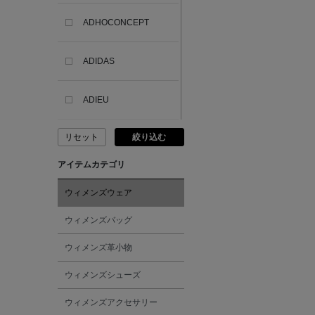
ADHOCONCEPT
ADIDAS
ADIEU
リセット
絞り込む
ADLIN HUE
アイテムカテゴリ
ADVISORY BOARD
CRYSTALS
ウィメンズウェア
ウィメンズバッグ
AESOP
ウィメンズ革小物
AETA
ウィメンズシューズ
ウィメンズアクセサリー
AKIKO OGAWA.