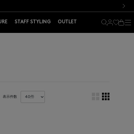
料！お買い物の際は会員登録を！
料！お買い物の際は会員登録を！
次の画像
URE
STAFF STYLING
OUTLET
表示件数
。