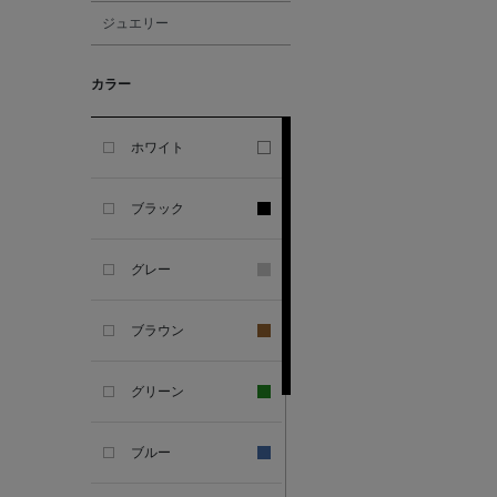
ジュエリー
ALBERT THURSTON
カラー
ALESSANDRO
GHERARDI
ホワイト
ALL THE WAYS TO SAY
ブラック
ALPO
グレー
ALTEA
ブラウン
AMIRI
グリーン
AMOMENTO
ブルー
ANCELLM